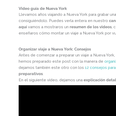
Video guía de Nueva York
Llevamos años viajando a Nueva York para grabar u
consiguiéndolo. Puedes verla entera en nuestro
can
aquí
vamos a mostraros un
resumen de los videos
, 
enseñaros cómo montar un viaje a Nueva York por vu
Organizar viaje a Nueva York: Consejos
Antes de comenzar a preparar un viaje a Nueva York,
hemos preparado este post con la manera de
organi
dejamos también este otro con los
12 consejos para 
preparativos
.
En el siguiente vídeo, dejamos una
explicación detal