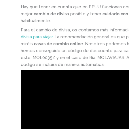
Hay que tener en cuenta que en EEUU funcionan c
mejor
cambio de divisa
posible y tener
cuidado con 
habitualmente.
Para el cambio de divisa, os contamos más informac
divisa para viajar.
La recomendación general es que p
miréis
casas de cambio online
. Nosotros podemos ha
hemos conseguido un código de descuento para cada
este: MOL0035Z y en el caso de Ría: MOLAVIAJAR. Aun
código se incluirá de manera automática.