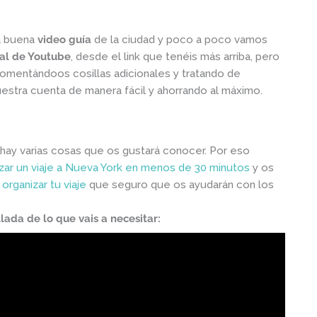
na buena
video guía
de la ciudad y poco a poco vamos
al de Youtube
, desde el link que tenéis más arriba, pero
comentándoos cosillas adicionales y tratando de
estra cuenta de manera fácil y ahorrando al máximo.
 hay varias cosas que os gustará conocer. Por eso
zar un viaje a Nueva York en menos de 30 minutos
y os
organizar tu viaje
que seguro que os ayudarán con los
lada de lo que vais a necesitar: