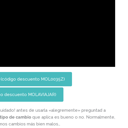
e (código descuento MOL0035Z)
digo descuento MOLAVIAJAR)
uidado! antes de usarla «alegremente» preguntad a
tipo de cambio
que aplica es bueno o no. Normalmente,
r unos cambios más bien malos…