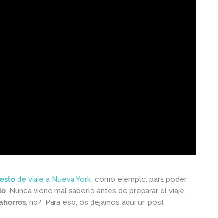
esto
de viaje a Nueva York
como ejemplo, para poder
do
. Nunca viene mal saberlo antes de preparar el viaje,
ahorros
, no? Para eso, os dejamos aquí un post