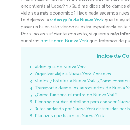
encontrarás al llegar? Y ¿Qué me dices si te damos 
viaje sea más económico? Hace nada sacamos nues
te dejamos la
video guía de Nueva York
que te ayud
pasar un buen rato viendo nuestra experiencia en la 
Por si no es suficiente con esto, si quieres
más info
nuestros
post sobre Nueva York
que tratamos de pu
Índice de Co
1.
Video guía de Nueva York
2.
Organizar viaje a Nueva York: Consejos
3.
Vuelos y hoteles a Nueva York. ¿Cómo conseguir
4.
Transporte desde los aeropuertos de Nueva Yor
5.
¿Cómo funciona el metro de Nueva York?
6.
Planning por días detallado para conocer Nuev
7.
Rutas andando por Nueva York distribuidas por b
8.
Planazos que hacer en Nueva York