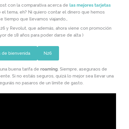
post con la comparativa acerca de
las mejores tarjetas
e
el tema, eh? Ni quiero contar el dinero que hemos
e tiempo que llevamos viajando…
N26 y Revolut, que además, ahora viene con promoción
yor de 18 años para poder darse de alta )
 de bienvenida
N26
 una buena tarifa de
roaming
. Siempre, aseguraos de
ente. Si no estáis seguros, quizá lo mejor sea llevar una
eguráis no pasaros de un límite de gasto.