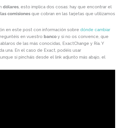
on
dólares
, esto implica dos cosas: hay que encontrar el
las comisiones
que cobran en las tarjetas que utilizamos
ión en este post con información sobre
dónde cambiar
reguntéis en vuestro
banco
y si no os convence, que
blaros de las más conocidas, ExactChange y Ría. Y
 una. En el caso de Exact, podéis usar
que si pincháis desde el link adjunto más abajo, el