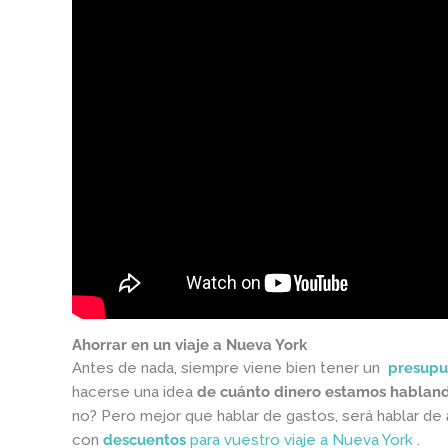
Ahorrar en un viaje a Nueva York
Antes de nada, siempre viene bien tener un
presupu
hacerse una idea
de cuánto dinero estamos hablan
no? Pero mejor que hablar de gastos, será hablar de
con
descuentos
para vuestro viaje a Nueva York
.