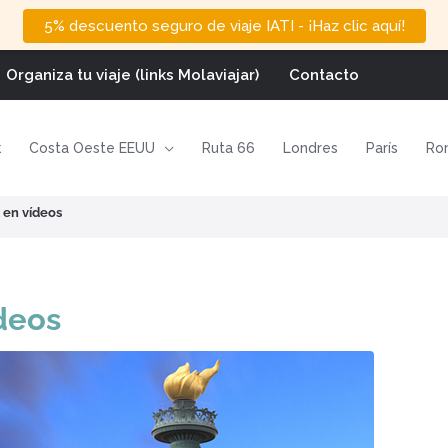
5% descuento seguro de viaje IATI - ¡Haz clic aquí!
Organiza tu viaje (links Molaviajar)
Contacto
k
Costa Oeste EEUU
Ruta 66
Londres
París
Ro
 en vídeos
deos