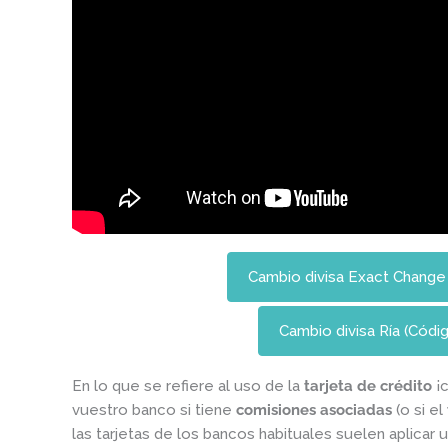
Cambio divisa Exact Chang
Cambio divisa Ría (Có
En lo que se refiere al uso de la
tarjeta de crédito
¡c
vuestro banco si tiene
comisiones
asociadas
(o si el
las tarjetas de los bancos habituales suelen aplica