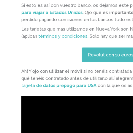
Si esto es así con vuestro banco, os dejamos este 
para viajar a Estados Unidos
.
Ojo que es
important
perdido pagando comisiones en los bancos todo est
Las tarjetas que más utilizamos en Nueva York son 
(aplican
términos y condiciones
. Solo hay que ser ma
Revolut con 10 euros
Ah! Y
ojo con utilizar el móvil
si no tenéis contratada
qué tenéis contratado antes de utilizarlo allí alegrem
tarjeta
de datos prepago para USA
con la que os as