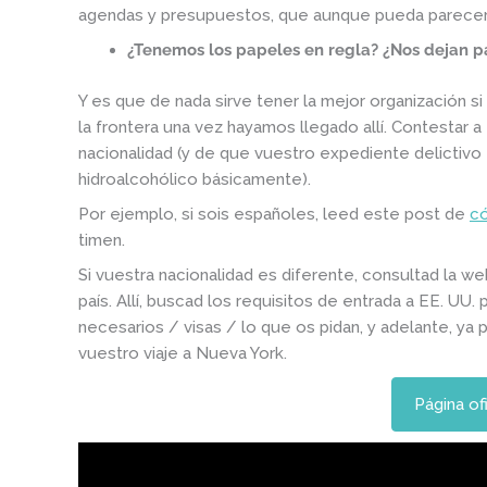
agendas y presupuestos, que aunque pueda parecer t
¿Tenemos los papeles en regla? ¿Nos dejan pa
Y es que de nada sirve tener la mejor organización si
la frontera una vez hayamos llegado allí. Contestar
nacionalidad (y de que vuestro expediente delictivo
hidroalcohólico básicamente).
Por ejemplo, si sois españoles, leed este post de
có
timen.
Si vuestra nacionalidad es diferente, consultad la we
país. Allí, buscad los requisitos de entrada a EE. UU.
necesarios / visas / lo que os pidan, y adelante, ya 
vuestro viaje a Nueva York.
Página of