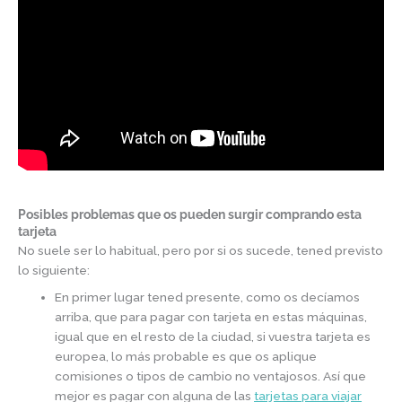
Posibles problemas que os pueden surgir comprando esta
tarjeta
No suele ser lo habitual, pero por si os sucede, tened previsto
lo siguiente:
En primer lugar tened presente, como os decíamos
arriba, que para pagar con tarjeta en estas máquinas,
igual que en el resto de la ciudad, si vuestra tarjeta es
europea, lo más probable es que os aplique
comisiones o tipos de cambio no ventajosos. Así que
mejor es pagar con alguna de las
tarjetas para viajar