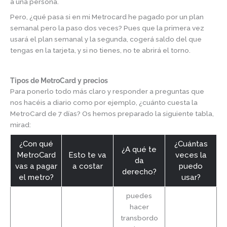
a una persona.
Pero, ¿qué pasa si en mi Metrocard he pagado por un plan
semanal pero la paso dos veces? Pues que la primera vez
usará el plan semanal y la segunda, cogerá saldo del que
tengas en la tarjeta, y si no tienes, no te abrirá el torno.
Tipos de MetroCard y precios
Para ponerlo todo más claro y responder a preguntas que
nos hacéis a diario como por ejemplo, ¿cuánto cuesta la
MetroCard de 7 días? Os hemos preparado la siguiente tabla,
mirad:
¿Con qué
¿Cuántas
¿A qué te
MetroCard
Esto te va
veces la
da
vas a pagar
a costar
puedo
derecho?
el metro?
usar?
puedes
hacer
transbordo