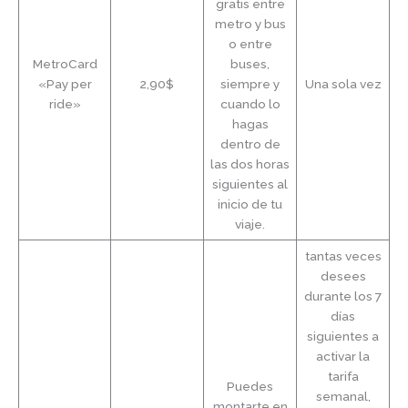
gratis entre
metro y bus
o entre
MetroCard
buses,
«Pay per
2,90$
siempre y
Una sola vez
ride»
cuando lo
hagas
dentro de
las dos horas
siguientes al
inicio de tu
viaje.
tantas veces
desees
durante los 7
días
siguientes a
activar la
tarifa
Puedes
semanal,
montarte en