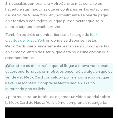
Si necesitáis comprar una MetroCard, lo más sencillo es
hacerlo en las máquinas que encontraréis en las estaciones
de metro de Nueva York. Ahí, normalmente se puede pagar
en efectivo o con tarjeta, aunque puede ocurrir que solo
acepte tarjetas, llevadlo previsto.
También podréis encontrar tiendas a lo largo de
los 5
distritos de Nueva York
en donde se dispensen estas
MetroCards, pero, sinceramente, es tan sencillo comprarlas
en el metro, antes de usarlo, que esta no es una opción que
recomendemos.
Eso sí, no es de extrañar que, al llegar a Nueva York desde
el aeropuerto, si vais en metro, os encontréis a alguien que os
vende «su MetroCard con saldo» por menos precio del que
lleva… Desconfiad. Comprar la MetroCard en un sitio
autorizado y no os liéis…
Y para muestra, un botón, os dejamos un vídeo tutorial sobre
la MetroCard de Nueva York, cómo comprarla y recargarla: