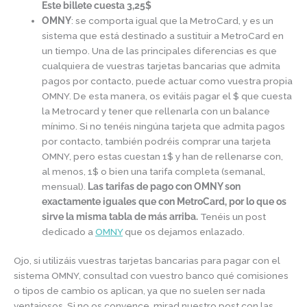
Este billete cuesta 3,25$
OMNY
: se comporta igual que la MetroCard, y es un
sistema que está destinado a sustituir a MetroCard en
un tiempo. Una de las principales diferencias es que
cualquiera de vuestras tarjetas bancarias que admita
pagos por contacto, puede actuar como vuestra propia
OMNY. De esta manera, os evitáis pagar el $ que cuesta
la Metrocard y tener que rellenarla con un balance
mínimo. Si no tenéis ningúna tarjeta que admita pagos
por contacto, también podréis comprar una tarjeta
OMNY, pero estas cuestan 1$ y han de rellenarse con,
al menos, 1$ o bien una tarifa completa (semanal,
mensual).
Las tarifas de pago con OMNY son
exactamente iguales que con MetroCard, por lo que os
sirve la misma tabla de más arriba.
Tenéis un post
dedicado a
OMNY
que os dejamos enlazado.
Ojo, si utilizáis vuestras tarjetas bancarias para pagar con el
sistema OMNY, consultad con vuestro banco qué comisiones
o tipos de cambio os aplican, ya que no suelen ser nada
ventajosos. Si no os convence, mirad nuestro post con las