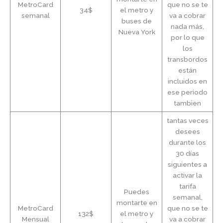
MetroCard
que no se te
34$
el metro y
semanal
va a cobrar
buses de
nada más,
Nueva York
por lo que
los
transbordos
están
incluidos en
ese periodo
tambien
tantas veces
desees
durante los
30 días
siguientes a
activar la
tarifa
Puedes
semanal,
montarte en
MetroCard
que no se te
132$
el metro y
Mensual
va a cobrar