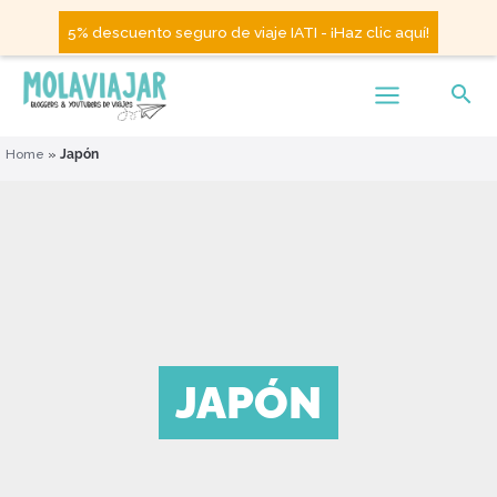
5% descuento seguro de viaje IATI - ¡Haz clic aquí!
Home
»
Japón
JAPÓN