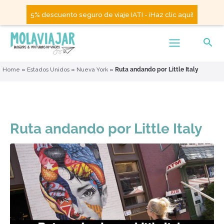
5% descuento seguro de viaje IATI - ¡Haz clic aquí!
Home
»
Estados Unidos
»
Nueva York
»
Ruta andando por Little Italy
Ruta andando por Little Italy