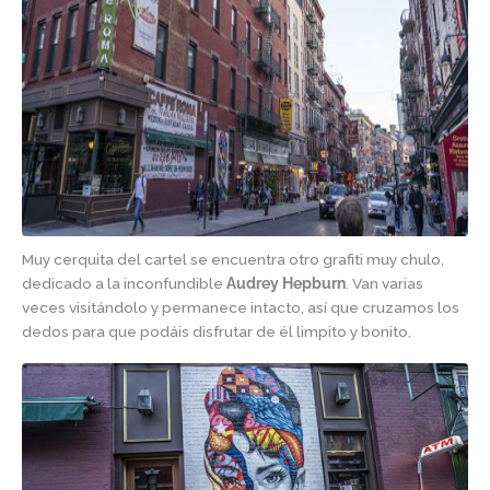
Muy cerquita del cartel se encuentra otro grafiti muy chulo,
dedicado a la inconfundible
Audrey Hepburn
. Van varias
veces visitándolo y permanece intacto, así que cruzamos los
dedos para que podáis disfrutar de él limpito y bonito.