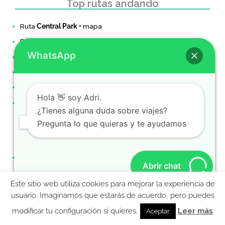
Top rutas andando
Ruta
Central Park
+ mapa
Ruta por
Harlem
WhatsApp
Ruta por
Midtown
Ruta por
Downtown Manhattan
Ruta por el
SoHo
Hola 👋 soy Adri.
Ruta por
Dumbo y Brooklyn Heights
(Brooklyn)
¿Tienes alguna duda sobre viajes?
Pregunta lo que quieras y te ayudamos
Top
Actividades NY
Crucero con Cena
Nueva York
Abrir chat
Excursion
Washington
Este sitio web utiliza cookies para mejorar la experiencia de
Helicóptero sobre Manhattan
MolaViajar
usuario. Imaginamos que estarás de acuerdo, pero puedes
Motos de agua en new york
Ebook gratis para preparar tu viaje a Nueva York
modificar tu configuración si quieres.
Leer más
Aceptar
Miradores en new york