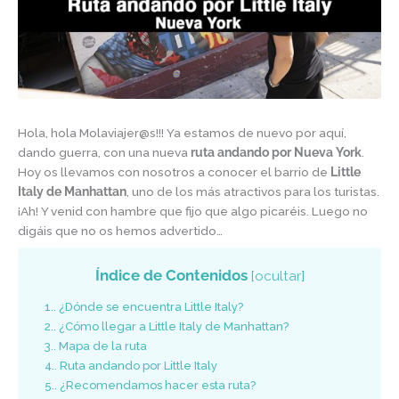
Hola, hola Molaviajer@s!!! Ya estamos de nuevo por aquí,
dando guerra, con una nueva
ruta andando por Nueva York
.
Hoy os llevamos con nosotros a conocer el barrio de
Little
Italy de Manhattan
, uno de los más atractivos para los turistas.
¡Ah! Y venid con hambre que fijo que algo picaréis. Luego no
digáis que no os hemos advertido…
Índice de Contenidos
[
ocultar
]
1.
¿Dónde se encuentra Little Italy?
2.
¿Cómo llegar a Little Italy de Manhattan?
3.
Mapa de la ruta
4.
Ruta andando por Little Italy
5.
¿Recomendamos hacer esta ruta?