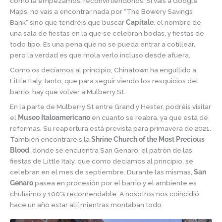
como la empezamos: reconvirtiéndonos. Si vais a Google
Maps, no vais a encontrar nada por “The Bowery Savings
Bank” sino que tendréis que buscar
Capitale
, el nombre de
una sala de fiestas en la que se celebran bodas, y fiestas de
todo tipo. Es una pena que no se pueda entrar a cotillear,
pero la verdad es que mola verlo incluso desde afuera.
Como os decíamos al principio, Chinatown ha engullido a
Little Italy, tanto, que para seguir viendo los resquicios del
barrio, hay que volver a Mulberry St.
En la parte de Mulberry St entre Grand y Hester, podréis visitar
el
Museo Italoamericano
en cuanto se reabra, ya que está de
reformas. Su reapertura está prevista para primavera de 2021.
También encontraréis la
Shrine Church of the Most Precious
Blood
, donde se encuentra San Genaro, el patrón de las
fiestas de Little Italy, que como decíamos al principio, se
celebran en el mes de septiembre. Durante las mismas,
San
Genaro
pasea en procesión por el barrio y el ambiente es
chulísimo y 100% recomendable. A nosotros nos coincidió
hace un año estar allí mientras montaban todo.