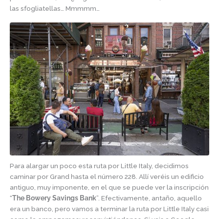
las sfogliatellas… Mmmmm…
Para alargar un poco esta ruta por Little Italy, decidimos
caminar por Grand hasta el número 228. Allí veréis un edificio
antiguo, muy imponente, en el que se puede ver la inscripción
“
The Bowery Savings Bank
”. Efectivamente, antaño, aquello
era un banco, pero vamos a terminar la ruta por Little Italy casi