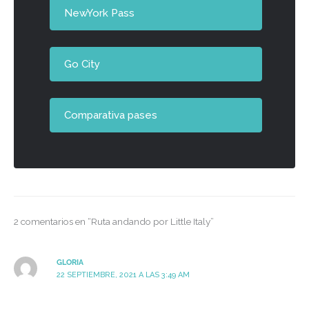
NewYork Pass
Go City
Comparativa pases
2 comentarios en “Ruta andando por Little Italy”
GLORIA
22 SEPTIEMBRE, 2021 A LAS 3:49 AM