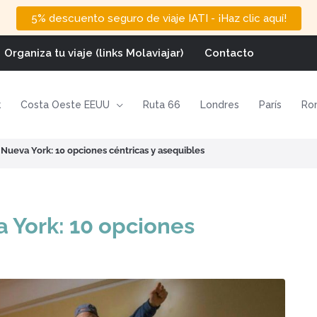
5% descuento seguro de viaje IATI - ¡Haz clic aquí!
Organiza tu viaje (links Molaviajar)
Contacto
k
Costa Oeste EEUU
Ruta 66
Londres
París
Ro
Nueva York: 10 opciones céntricas y asequibles
 York: 10 opciones