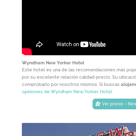
Wyndham New Yorker Hotel
Este hotel es una de las recomendaciones más popul
por su excelente relación calidad-precio. Su ubicac
comprobarlo por nosotros mismos. Si buscas
alojam
opiniones de Wyndham New Yorker Hotel
.
Ver precio – Ne