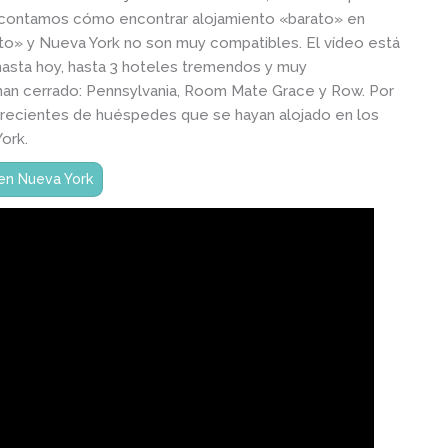
 os contamos cómo encontrar alojamiento «barato» en
ato» y Nueva York no son muy compatibles. El vídeo está
hasta hoy, hasta 3 hoteles tremendos y muy
, han cerrado: Pennsylvania, Room Mate Grace y Row. Por
recientes de huéspedes que se hayan alojado en los
ork.
en Nueva York