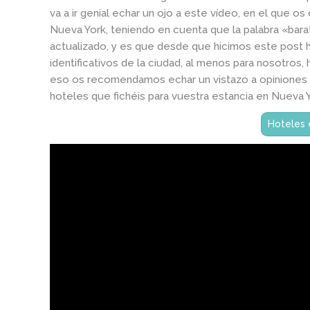
va a ir genial echar un ojo a este vídeo, en el que
Nueva York, teniendo en cuenta que la palabra «bar
actualizado, y es que desde que hicimos este post 
identificativos de la ciudad, al menos para nosotros
eso os recomendamos echar un vistazo a opiniones 
hoteles que fichéis para vuestra estancia en Nueva Y
Hoteles 