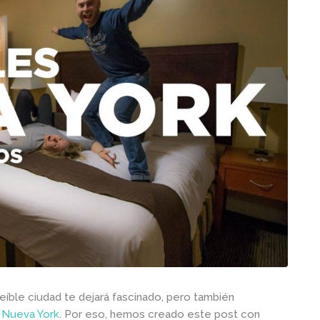
íble ciudad te dejará fascinado, pero también
 Nueva York
. Por eso, hemos creado este post con