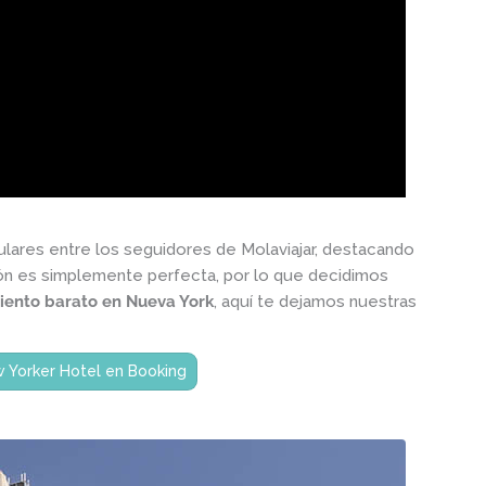
ares entre los seguidores de Molaviajar, destacando
ión es simplemente perfecta, por lo que decidimos
iento barato en Nueva York
, aquí te dejamos nuestras
w Yorker Hotel en Booking