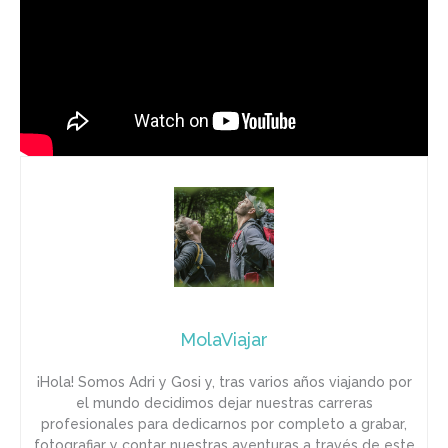
MolaViajar
¡Hola! Somos Adri y Gosi y, tras varios años viajando por
el mundo decidimos dejar nuestras carreras
profesionales para dedicarnos por completo a grabar,
fotografiar y contar nuestras aventuras a través de este