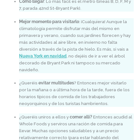
Cómo llegar
: Lo más fácil es el metro (líneas B, D, F, M y
7, parada 42nd St-Bryant Park).
Mejor momento para visitarlo
: ¡Cualquiera! Aunque la
climatología permite disfrutar más del mismo en
primavera y verano, cuando sus jardines florecen y hay
más actividades al aire libre, en invierno no falta
diversión a través de la pista de hielo. Es más, si vais a
Nueva York en navidad
, no dejéis de ir a ver el árbol
decorado de Bryant Park ni tampoco su mercado
navideño.
¿Queréis
evitar multitudes
? Entonces mejor visitarlo
por la mañana o a última hora de la tarde, fuera de los
horarios típicos de comida de los trabajadores
neoyorquinos y de los turistas hambrientos.
¿Queréis uniros a ellos y
comer allí?
Entonces acudid al
Whole Foods y serviros una ración de comida para
llevar. Muchas opciones saludables y a un precio
relativamente correcto (para estar hablando del