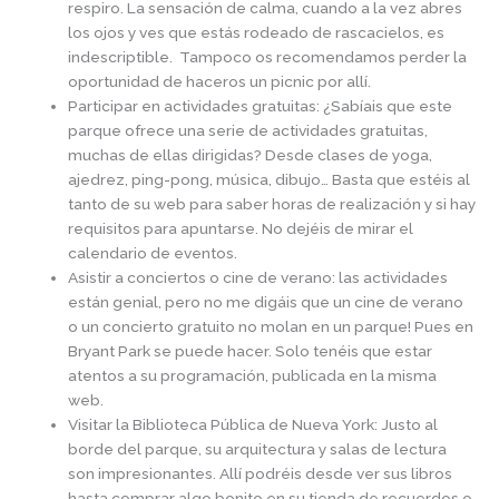
respiro. La sensación de calma, cuando a la vez abres
los ojos y ves que estás rodeado de rascacielos, es
indescriptible. Tampoco os recomendamos perder la
oportunidad de haceros un picnic por allí.
Participar en actividades gratuitas: ¿Sabíais que este
parque ofrece una serie de actividades gratuitas,
muchas de ellas dirigidas? Desde clases de yoga,
ajedrez, ping-pong, música, dibujo… Basta que estéis al
tanto de su web para saber horas de realización y si hay
requisitos para apuntarse. No dejéis de mirar el
calendario de eventos.
Asistir a conciertos o cine de verano: las actividades
están genial, pero no me digáis que un cine de verano
o un concierto gratuito no molan en un parque! Pues en
Bryant Park se puede hacer. Solo tenéis que estar
atentos a su programación, publicada en la misma
web.
Visitar la Biblioteca Pública de Nueva York: Justo al
borde del parque, su arquitectura y salas de lectura
son impresionantes. Allí podréis desde ver sus libros
hasta comprar algo bonito en su tienda de recuerdos o