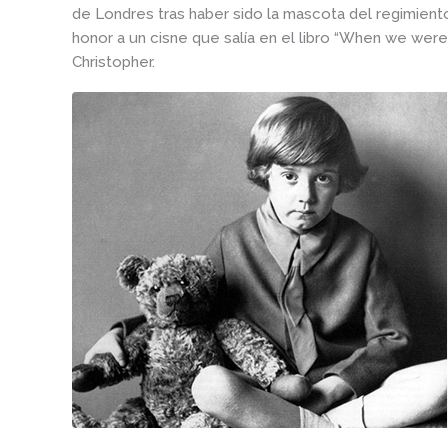
de Londres tras haber sido la mascota del regimient
honor a un cisne que salía en el libro “When we were 
Christopher.