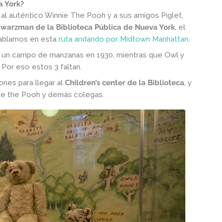
a York?
er al auténtico Winnie The Pooh y a sus amigos
Piglet,
hwarzman de la Biblioteca Pública de Nueva York
, el
hablamos en esta
ruta andando por Midtown Manhattan
.
 un campo de manzanas en 1930, mientras que Owl y
 Por eso estos 3 faltan.
ones para llegar al
Children’s center de la Biblioteca
, y
innie the Pooh y demás colegas.