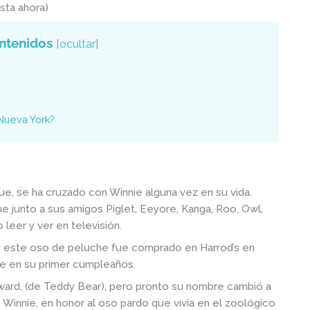
sta ahora)
ntenidos
[
ocultar
]
Nueva York?
e, se ha cruzado con Winnie alguna vez en su vida.
 junto a sus amigos Piglet, Eeyore, Kanga, Roo, Owl,
 leer y ver en televisión.
ue este oso de peluche fue comprado en Harrod’s en
lne en su primer cumpleaños.
ward, (de Teddy Bear), pero pronto su nombre cambió a
 Winnie, en honor al oso pardo que vivía en el zoológico