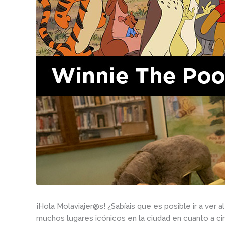
¡Hola Molaviajer@s! ¿Sabíais que es posible ir a ver a
muchos lugares icónicos en la ciudad en cuanto a ci