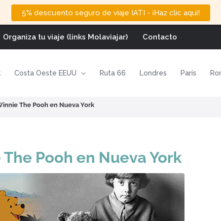
5% descuento seguro de viaje IATI - ¡Haz clic aquí!
Organiza tu viaje (links Molaviajar)
Contacto
k
Costa Oeste EEUU
Ruta 66
Londres
París
Ro
o Winnie The Pooh en Nueva York
ie The Pooh en Nueva York