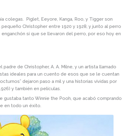
nía colegas. Piglet, Eeyore, Kanga, Roo, y Tigger son
 pequeño Christopher entre 1920 y 1928, y junto al perro
ún enganchón sí que se llevaron del perro, por eso hoy en
l padre de Christopher, A. A. Milne, y un artista llamado
istas ideales para un cuento de esos que se le cuentan
cturnos” dejaron paso a mil y una historias vividas por
1926) y también en películas.
e gustaba tanto Winnie the Pooh, que acabó comprando
se en todo un éxito.