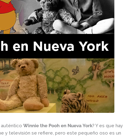
l auténtico
Winnie the Pooh en Nueva York
? Y es que hay
ne y televisión se refiere, pero este pequeño oso es un