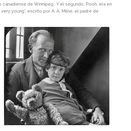
o canadiense de Winnipeg. Y el segundo, Pooh, era en
very young”, escrito por A. A. Milne, el padre de