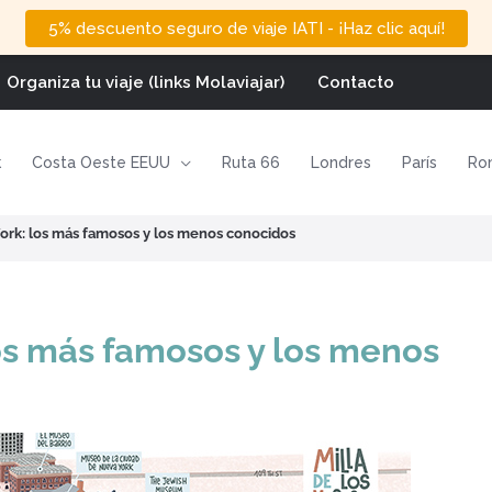
5% descuento seguro de viaje IATI - ¡Haz clic aquí!
Organiza tu viaje (links Molaviajar)
Contacto
k
Costa Oeste EEUU
Ruta 66
Londres
París
Ro
rk: los más famosos y los menos conocidos
os más famosos y los menos