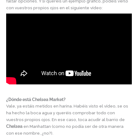
faltar opciones. Y si queréis un ejemplo gráfico, podéis verlo
con vuestros propios ojos en el siguiente vídeo:
¿Dónde está Chelsea Market?
Vale, ya estáis metidos en harina. Habéis visto el vídeo, se os
ha hecho la boca agua y queréis comprobar todo con
vuestros propios ojos. En ese caso, toca acudir al barrio de
Chelsea
en Manhattan (como no podía ser de otra manera
con ese nombre, ¿no?).