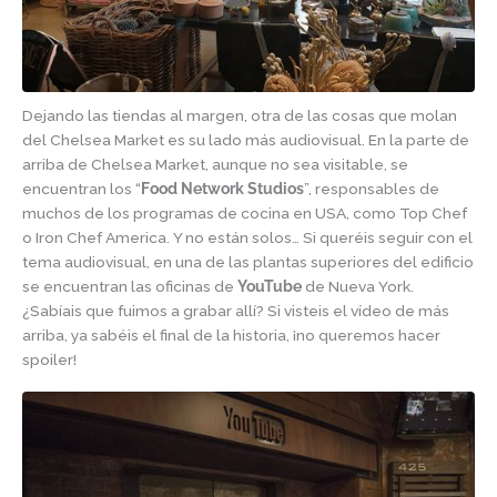
Dejando las tiendas al margen, otra de las cosas que molan
del Chelsea Market es su lado más audiovisual. En la parte de
arriba de Chelsea Market, aunque no sea visitable, se
encuentran los “
Food Network Studios
”, responsables de
muchos de los programas de cocina en USA, como Top Chef
o Iron Chef America. Y no están solos… Si queréis seguir con el
tema audiovisual, en una de las plantas superiores del edificio
se encuentran las oficinas de
YouTube
de Nueva York.
¿Sabíais que fuimos a grabar allí? Si visteis el vídeo de más
arriba, ya sabéis el final de la historia, ¡no queremos hacer
spoiler!