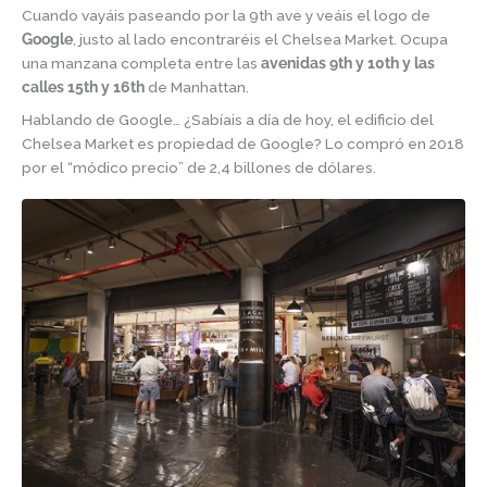
Cuando vayáis paseando por la 9th ave y veáis el logo de
Google
, justo al lado encontraréis el Chelsea Market. Ocupa
una manzana completa entre las
avenidas 9th y 10th y las
calles 15th y 16th
de Manhattan.
Hablando de Google… ¿Sabíais a día de hoy, el edificio del
Chelsea Market es propiedad de Google? Lo compró en 2018
por el “módico precio” de 2,4 billones de dólares.