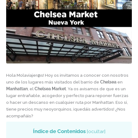
Hola Molaviajer@s! Hoy os invitamos a conocer con nosotros
uno de los lugares más visitados del barrio de
Chelsea
en
Manhattan
, el
Chelsea Market
. Ya os avisamos de que es un
lugar entrañable, acogedor y perfecto para reponer fuerzas
o hacer un descanso en cualquier ruta por Manhattan. Eso sí,
tiene precios muy neoyorquinos, ¡quedáis advertidos! ¿Nos
acompañáis?
Índice de Contenidos
[
ocultar
]