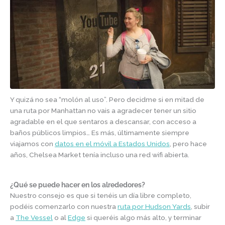
Y quizá no sea “molón al uso”. Pero decidme si en mitad de
una ruta por Manhattan no vais a agradecer tener un sitio
agradable en el que sentaros a descansar, con acceso a
baños públicos limpios… Es más, últimamente siempre
viajamos con
datos en el móvil a Estados Unidos
, pero hace
años, Chelsea Market tenía incluso una red wifi abierta.
¿Qué se puede hacer en los alrededores?
Nuestro consejo es que si tenéis un día libre completo,
podéis comenzarlo con nuestra
ruta por Hudson Yards
, subir
a
The Vessel
o al
Edge
si queréis algo más alto, y terminar