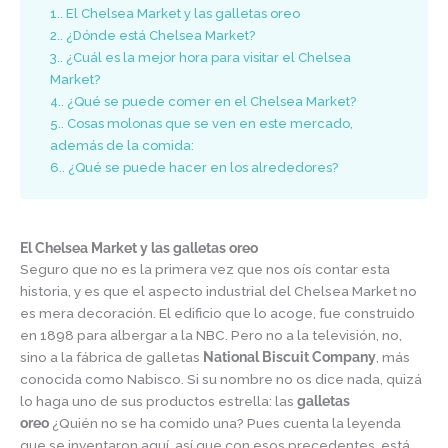
1.
El Chelsea Market y las galletas oreo
2.
¿Dónde está Chelsea Market?
3.
¿Cuál es la mejor hora para visitar el Chelsea
Market?
4.
¿Qué se puede comer en el Chelsea Market?
5.
Cosas molonas que se ven en este mercado,
además de la comida:
6.
¿Qué se puede hacer en los alrededores?
El Chelsea Market y las galletas oreo
Seguro que no es la primera vez que nos oís contar esta
historia, y es que el aspecto industrial del Chelsea Market no
es mera decoración. El edificio que lo acoge, fue construido
en 1898 para albergar a la NBC. Pero no a la televisión, no,
sino a la fábrica de galletas
National Biscuit Company
, más
conocida como Nabisco. Si su nombre no os dice nada, quizá
lo haga uno de sus productos estrella: las
galletas
oreo
¿Quién no se ha comido una? Pues cuenta la leyenda
que se inventaron aquí, así que con esos precedentes, está