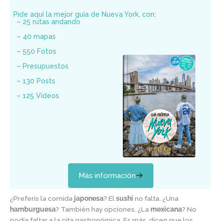
Pide aquí la mejor guía de Nueva York, con:
– 25 rutas andando
– 40 mapas
– 550 Fotos
– Presupuestos
– 130 Posts
– 125 Vídeos
Más información
¿Preferís la comida
japonesa
? El
sushi
no falta. ¿Una
hamburguesa
? También hay opciones. ¿La
mexicana
? No
podía faltar a la cita gastronómica. Es más, dicen que los