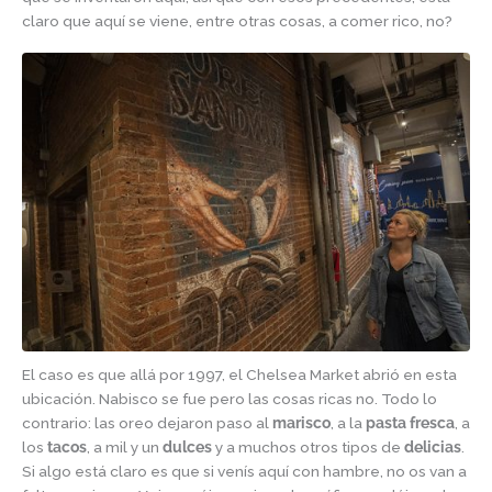
claro que aquí se viene, entre otras cosas, a comer rico, no?
El caso es que allá por 1997, el Chelsea Market abrió en esta
ubicación. Nabisco se fue pero las cosas ricas no. Todo lo
contrario: las oreo dejaron paso al
marisco
, a la
pasta fresca
, a
los
tacos
, a mil y un
dulces
y a muchos otros tipos de
delicias
.
Si algo está claro es que si venís aquí con hambre, no os van a