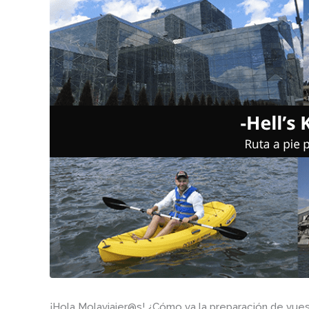
¡Hola Molaviajer@s! ¿Cómo va la preparación de vue