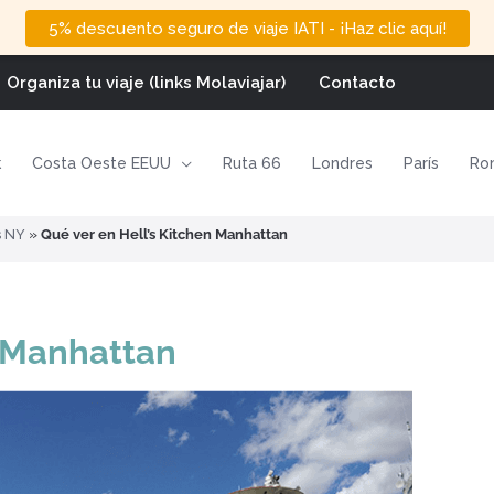
5% descuento seguro de viaje IATI - ¡Haz clic aquí!
Organiza tu viaje (links Molaviajar)
Contacto
k
Costa Oeste EEUU
Ruta 66
Londres
París
Ro
s NY
»
Qué ver en Hell’s Kitchen Manhattan
n Manhattan