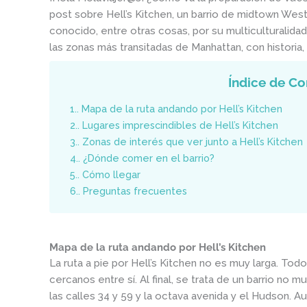
post sobre Hell’s Kitchen, un barrio de midtown West
conocido, entre otras cosas, por su multiculturalidad
las zonas más transitadas de Manhattan, con historia,
Índice de Co
1.
Mapa de la ruta andando por Hell’s Kitchen
2.
Lugares imprescindibles de Hell’s Kitchen
3.
Zonas de interés que ver junto a Hell’s Kitchen
4.
¿Dónde comer en el barrio?
5.
Cómo llegar
6.
Preguntas frecuentes
Mapa de la ruta andando por Hell’s Kitchen
La ruta a pie por Hell’s Kitchen no es muy larga. To
cercanos entre sí. Al final, se trata de un barrio 
las calles 34 y 59 y la octava avenida y el Hudson. 