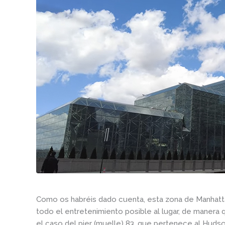
Como os habréis dado cuenta, esta zona de Manhatta
todo el entretenimiento posible al lugar, de manera
el caso del pier (muelle) 83, que pertenece al Hudso