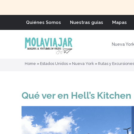
Quiénes Somos
Nuestras guías
Mapas
Nueva Yor
Home
»
Estados Unidos
»
Nueva York
»
Rutas y Excursione
Qué ver en Hell’s Kitche