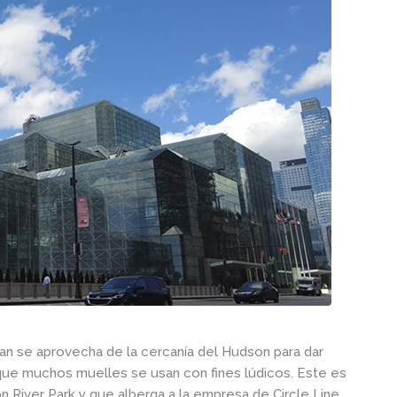
n se aprovecha de la cercanía del Hudson para dar
 que muchos muelles se usan con fines lúdicos. Este es
n River Park y que alberga a la empresa de Circle Line,