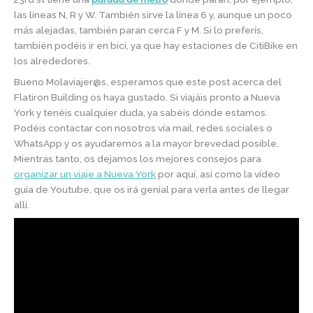
las líneas N, R y W. También sirve la línea 6 y, aunque un poco
más alejadas, también paran cerca F y M. Si lo preferís,
también podéis ir en bici, ya que hay estaciones de CitiBike en
los alrededores.
Bueno Molaviajer@s, esperamos que este post acerca del
Flatiron Building os haya gustado. Si viajáis pronto a Nueva
York y tenéis cualquier duda, ya sabéis dónde estamos.
Podéis contactar con nosotros vía mail, redes sociales o
WhatsApp y os ayudaremos a la mayor brevedad posible.
Mientras tanto, os dejamos los mejores consejos para
organizar un viaje a Nueva York
por aquí, así como la vídeo
guía de Youtube, que os irá genial para verla antes de llegar
allí.