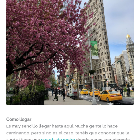
Cómo llegar
Es muy sencillo llegar hasta aquí. Mucha gente lo hace
caminando, pero si no es el caso, tenéis que conocer que la
23rd st tiene una
parada de metro
donde paran, por ejemplo,