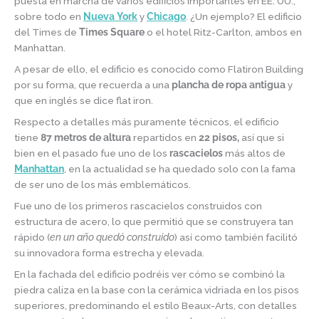
puesta en marcha de varios edificios importantes en EE. UU.,
sobre todo en
Nueva York
y
Chicago
. ¿Un ejemplo? El edificio
del Times de
Times Square
o el hotel Ritz-Carlton, ambos en
Manhattan.
A pesar de ello, el edificio es conocido como Flatiron Building
por su forma, que recuerda a una
plancha de ropa antigua
y
que en inglés se dice flat iron.
Respecto a detalles más puramente técnicos, el edificio
tiene
87 metros de altura
repartidos en
22 pisos,
así que si
bien en el pasado fue uno de los
rascacielos
más altos de
Manhattan
, en la actualidad se ha quedado solo con la fama
de ser uno de los más emblemáticos.
Fue uno de los primeros rascacielos construidos con
estructura de acero, lo que permitió que se construyera tan
rápido (
en un año quedó construido
) así como también facilitó
su innovadora forma estrecha y elevada.
En la fachada del edificio podréis ver cómo se combinó la
piedra caliza en la base con la cerámica vidriada en los pisos
superiores, predominando el estilo Beaux-Arts, con detalles