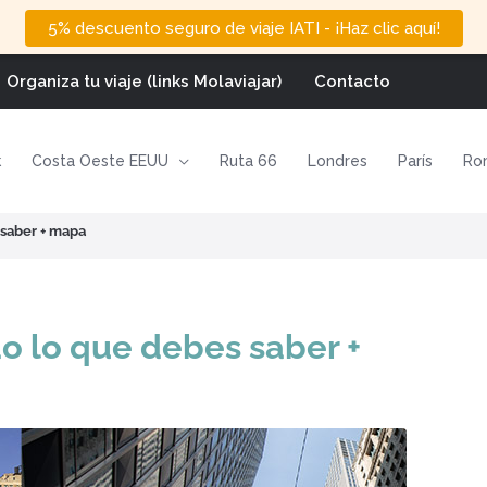
5% descuento seguro de viaje IATI - ¡Haz clic aquí!
Organiza tu viaje (links Molaviajar)
Contacto
k
Costa Oeste EEUU
Ruta 66
Londres
París
Ro
 saber + mapa
o lo que debes saber +