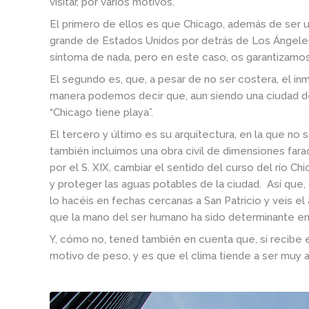
visitar, por varios motivos.
El primero de ellos es que Chicago, además de ser u
grande de Estados Unidos por detrás de Los Ángeles
síntoma de nada, pero en este caso, os garantizamo
El segundo es, que, a pesar de no ser costera, el in
manera podemos decir que, aun siendo una ciudad del 
“Chicago tiene playa”.
El tercero y último es su arquitectura, en la que no
también incluimos una obra civil de dimensiones fara
por el S. XIX, cambiar el sentido del curso del río Ch
y proteger las aguas potables de la ciudad. Así que, c
lo hacéis en fechas cercanas a San Patricio y veis e
que la mano del ser humano ha sido determinante en
Y, cómo no, tened también en cuenta que, si recibe 
motivo de peso, y es que el clima tiende a ser muy a