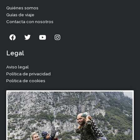
Quiénes somos
Guías de viaje
Contacta con nosotros
F
T
Y
I
a
w
o
n
c
i
u
s
e
t
t
t
Legal
b
t
u
a
o
e
b
g
Aviso legal
o
r
e
r
Política de privacidad
k
a
Politica de cookies
m