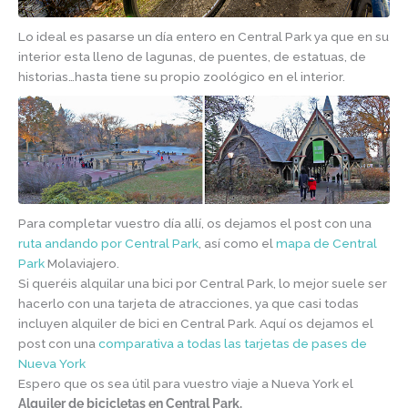
Lo ideal es pasarse un día entero en Central Park ya que en su
interior esta lleno de lagunas, de puentes, de estatuas, de
historias…hasta tiene su propio zoológico en el interior.
Para completar vuestro día allí, os dejamos el post con una
ruta andando por Central Park
, así como el
mapa de Central
Park
Molaviajero.
Si queréis alquilar una bici por Central Park, lo mejor suele ser
hacerlo con una tarjeta de atracciones, ya que casi todas
incluyen alquiler de bici en Central Park. Aquí os dejamos el
post con una
comparativa a todas las tarjetas de pases de
Nueva York
Espero que os sea útil para vuestro viaje a Nueva York el
Alquiler de bicicletas en Central Park.