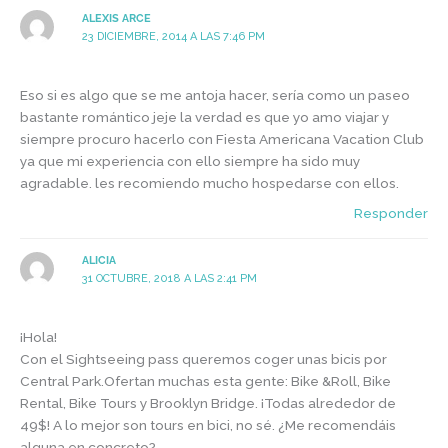
ALEXIS ARCE
23 DICIEMBRE, 2014 A LAS 7:46 PM
Eso si es algo que se me antoja hacer, sería como un paseo
bastante romántico jeje la verdad es que yo amo viajar y
siempre procuro hacerlo con Fiesta Americana Vacation Club
ya que mi experiencia con ello siempre ha sido muy
agradable. les recomiendo mucho hospedarse con ellos.
Responder
ALICIA
31 OCTUBRE, 2018 A LAS 2:41 PM
¡Hola!
Con el Sightseeing pass queremos coger unas bicis por
Central Park.Ofertan muchas esta gente: Bike &Roll, Bike
Rental, Bike Tours y Brooklyn Bridge. ¡Todas alrededor de
49$! A lo mejor son tours en bici, no sé. ¿Me recomendáis
alguna en concreto?