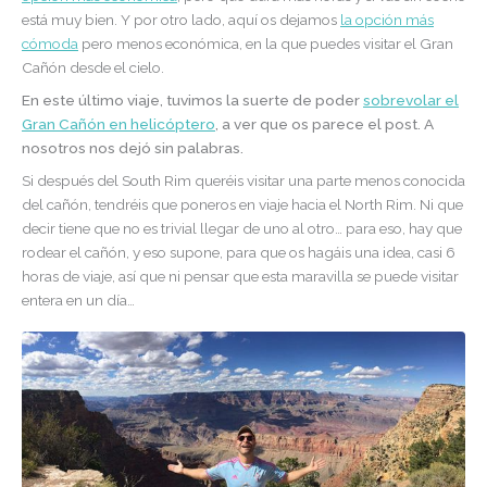
está muy bien. Y por otro lado, aquí os dejamos
la opción más
cómoda
pero menos económica, en la que puedes visitar el Gran
Cañón desde el cielo.
En este último viaje, tuvimos la suerte de poder
sobrevolar el
Gran Cañón en helicóptero
, a ver que os parece el post. A
nosotros nos dejó sin palabras.
Si después del South Rim queréis visitar una parte menos conocida
del cañón, tendréis que poneros en viaje hacia el North Rim. Ni que
decir tiene que no es trivial llegar de uno al otro… para eso, hay que
rodear el cañón, y eso supone, para que os hagáis una idea, casi 6
horas de viaje, así que ni pensar que esta maravilla se puede visitar
entera en un día…