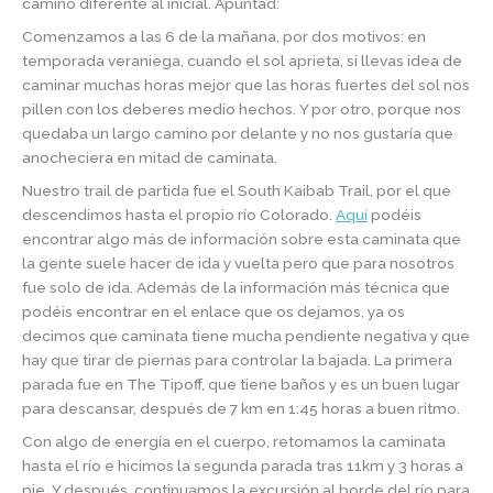
camino diferente al inicial. Apuntad:
Comenzamos a las 6 de la mañana, por dos motivos: en
temporada veraniega, cuando el sol aprieta, si llevas idea de
caminar muchas horas mejor que las horas fuertes del sol nos
pillen con los deberes medio hechos. Y por otro, porque nos
quedaba un largo camino por delante y no nos gustaría que
anocheciera en mitad de caminata.
Nuestro trail de partida fue el South Kaibab Trail, por el que
descendimos hasta el propio río Colorado.
Aquí
podéis
encontrar algo más de información sobre esta caminata que
la gente suele hacer de ida y vuelta pero que para nosotros
fue solo de ida. Además de la información más técnica que
podéis encontrar en el enlace que os dejamos, ya os
decimos que caminata tiene mucha pendiente negativa y que
hay que tirar de piernas para controlar la bajada. La primera
parada fue en The Tipoff, que tiene baños y es un buen lugar
para descansar, después de 7 km en 1:45 horas a buen ritmo.
Con algo de energía en el cuerpo, retomamos la caminata
hasta el río e hicimos la segunda parada tras 11km y 3 horas a
pie. Y después, continuamos la excursión al borde del río para