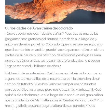
Curiosidades del Gran Cañón del colorado
¿Qué os podemos decir de este cañón? Pues que es una de las
gargantas más grandes del mundo, horadada a lo largo de 5
millones de años por el río Colorado (que no es que sea rojo, sino
que el contenido
en arcilla, puede hacerle parecer rojizo en ciertas
partes de su cauce) y por otro tipo de erosiones geológicas. Para
que os hagáis una idea, las rocas más profundas del río pueden
llegar a tener casi 2 billones de años!!!
Hablando de su extensión… Cuántas veces habéis oído comparar
alguna de las maravillas de la naturaleza con la extensión de un
campo de fútbol?? Pues hoy vamos a romper esa costumbre
porque el fútbol está guay pero nos gusta más Manhattan!! ¿Qué
opináis si os decimos que a lo largo de la anchura del gran cañón
nos cabría la isla de Manhattan, con su Central Park incluido? Y lo
mejor… ¿Sabéis a cuánto llega la altura de sus paredes? Pues