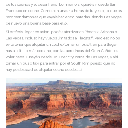
de los casinos y el desenfreno. Lo mismo si queréis ir desde San
Francisco en coche. Como son unas 10 horas de trayecto, lo que os
recomendamos es que vayáis haciendo paradas, siendo Las Vegas
de nuevo una buena base para ello.
Si preferís llegar en avión, podéis aterrizar en Phoenix, Arizona o
Las Vegas. Incluso hay vuelos limitados a Flagstaff. Pero eso no os
evita tener que alquilar un coche/tomar un bus/tren para llegar
hasta allí. Lo más cercano, con las aerolíneas del Gran Cañón, es
volar hasta Tusayán desde Boulder city, cerca de Las Vegas, y ahí
tomar un bus o taxi para entrar por el South Rim puesto que no
hay posibilidad de alquilar coche desde allí.