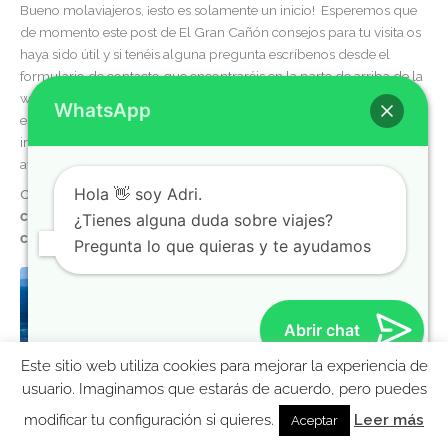
Bueno molaviajeros, ¡esto es solamente un inicio! Esperemos que
de momento este post de El Gran Cañón consejos para tu visita os
haya sido útil y si tenéis alguna pregunta escríbenos desde el
formulario de contacto que encontraréis en la parte de arriba de la
web. Por último, lo de siempre, deciros que si compráis alguna de
WhatsApp
estos tour o excursiones a través de los enlaces que os dejamos
incluidos en los posts, nos ayudáis a seguir haciendo contenido y
ayudando al viajero.
Hola 👋 soy Adri.
Os dejamos en el siguiente banner, nuestra
video guía de la
costa Oeste de los Estados Unidos
, una ruta de
16 días en
¿Tienes alguna duda sobre viajes?
coche
con muchos consejos y presupuesto.
Pregunta lo que quieras y te ayudamos
Abrir chat
Este sitio web utiliza cookies para mejorar la experiencia de
MolaViajar
usuario. Imaginamos que estarás de acuerdo, pero puedes
modificar tu configuración si quieres.
Leer más
Aceptar