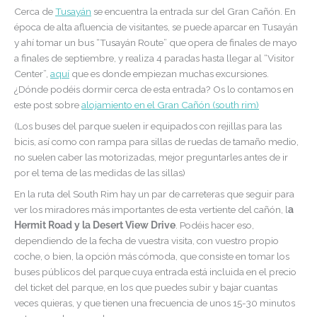
Cerca de
Tusayán
se encuentra la entrada sur del Gran Cañón. En
época de alta afluencia de visitantes, se puede aparcar en Tusayán
y ahí tomar un bus “Tusayán Route” que opera de finales de mayo
a finales de septiembre, y realiza 4 paradas hasta llegar al “Visitor
Center”,
aquí
que es donde empiezan muchas excursiones.
¿Dónde podéis dormir cerca de esta entrada? Os lo contamos en
este post sobre
alojamiento en el Gran Cañón (south rim)
(Los buses del parque suelen ir equipados con rejillas para las
bicis, así como con rampa para sillas de ruedas de tamaño medio,
no suelen caber las motorizadas, mejor preguntarles antes de ir
por el tema de las medidas de las sillas)
En la ruta del South Rim hay un par de carreteras que seguir para
ver los miradores más importantes de esta vertiente del cañón, l
a
Hermit Road y la Desert View Drive
. Podéis hacer eso,
dependiendo de la fecha de vuestra visita, con vuestro propio
coche, o bien, la opción más cómoda, que consiste en tomar los
buses públicos del parque cuya entrada está incluida en el precio
del ticket del parque, en los que puedes subir y bajar cuantas
veces quieras, y que tienen una frecuencia de unos 15-30 minutos