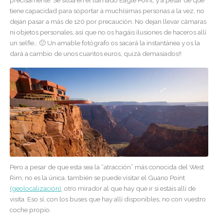
precisamente. Se sitúa en el llamado Eagle Point, y a pesar de que
tiene capacidad para soportar a muchísimas personas a la vez, no
dejan pasar a más de 120 por precaución. No dejan llevar cámaras
ni objetos personales, así que no os hagáis ilusiones de haceros allí
un selfie… 🙁 Un amable fotógrafo os sacará la instantánea y os la
dará a cambio de unos cuantos euros, quizá demasiados!!
Pero a pesar de que esta sea la “atracción” más conocida del West
Rim, no es la única, también se puede visitar el Guano Point
(geolocalización)
, otro mirador al que hay que ir si estáis allí de
visita. Eso sí, con los buses que hay allí disponibles, no con vuestro
coche propio.