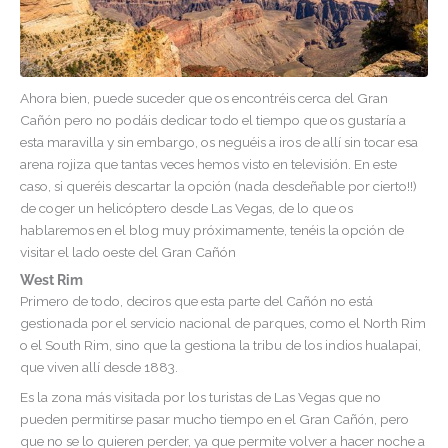
Ahora bien, puede suceder que os encontréis cerca del Gran
Cañón pero no podáis dedicar todo el tiempo que os gustaría a
esta maravilla y sin embargo, os neguéis a iros de allí sin tocar esa
arena rojiza que tantas veces hemos visto en televisión. En este
caso, si queréis descartar la opción (nada desdeñable por cierto!!)
de coger un helicóptero desde Las Vegas, de lo que os
hablaremos en el blog muy próximamente, tenéis la opción de
visitar el lado oeste del Gran Cañón
West Rim
Primero de todo, deciros que esta parte del Cañón no está
gestionada por el servicio nacional de parques, como el North Rim
o el South Rim, sino que la gestiona la tribu de los indios hualapai,
que viven allí desde 1883.
Es la zona más visitada por los turistas de Las Vegas que no
pueden permitirse pasar mucho tiempo en el Gran Cañón, pero
que no se lo quieren perder, ya que permite volver a hacer noche a