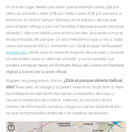
En primer lugar, tenéis que saber que la entrada cuesta 35$ por
vehículo privado o bien 30$ por moto o bien 20$ por persona si
entráis en el Grand Canyon Railway, en el autobús del parque,
para a hacer rafting, a pie o en bicicleta. Este pase puede utilizarse
durante 7 días y es válido para ambos bordes. Se puede comprar
en las entradas del parque. Os recomendamos que si váis a visitar
varios parques en EEUU, compréis por 250$ el pase “tarifa plana”
annual pass
válido para la inmensa mayoría de parques y durante
un año entero para un vehículo privado y sus ocupantes.
Lo
podéis comprar tanto en formato físico allí, como en formato
digital a través de la web oficial.
Alguien nos preguntará: chicos,
¿Está el parque abierto todo el
año?
Pues bien, el Village y la Desert View en el South Rim sí. Pero
las instalaciones del North Rim abren a mediados de mayo y
cierran a mediados de octubre. Además, los horarios de los
centros de información turística y negocios varían durante el año,
así que comprobadlos antes de ir en vuestras vacaciones.