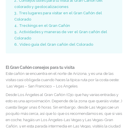
2.
Consejos útiles para tu visita al Gran Cañón del
colorado y geolocalizaciones
3.
Tres lugares para visitar en el Gran Cañón del
Colorado
4.
Treckings en el Gran Cañón
5.
Actividades y maneras de ver el Gran cañón del
Colorado
6.
Video guía del Gran cañón del Colorado
El Gran Cañón consejos para tu visita
Este cañón se encuentra en el norte de Arizona, y es una de las
visitas casi obligada cuando haces la típica ruta por la costa oeste:
Las Vegas – San Francisco – Los Ángeles.
Desde Los Ángeles al Gran Cañón (Ojo que hay varias entradas y
esto es una aproximación. Depende de la zona que queráis visitar…)
cuesta llegar unas 6 horas. Sin embargo, desde Las Vegas cae un
poquito más cerca, así que lo que os recomendamos es, que si vais
en coche, hagáis un Los Ángeles-Las Vegas y Las Vegas-Gran
Cañón, y en esta parada intermedia en Las Vegas, visitéis la ciudad