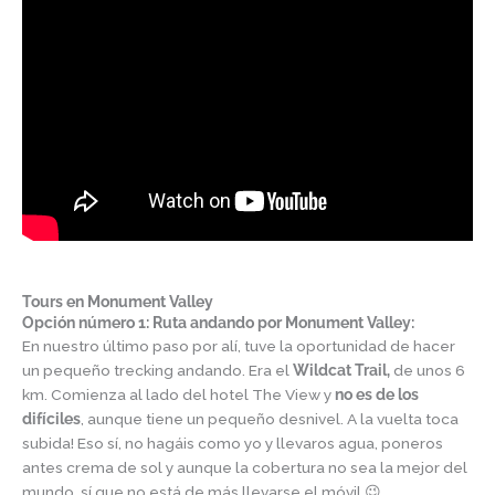
Tours en Monument Valley
Opción número 1: Ruta andando por Monument Valley:
En nuestro último paso por alí, tuve la oportunidad de hacer
un pequeño trecking andando. Era el
Wildcat Trail,
de unos 6
km. Comienza al lado del hotel The View y
no es de los
difíciles
, aunque tiene un pequeño desnivel. A la vuelta toca
subida! Eso sí, no hagáis como yo y llevaros agua, poneros
antes crema de sol y aunque la cobertura no sea la mejor del
mundo, sí que no está de más llevarse el móvil 😉