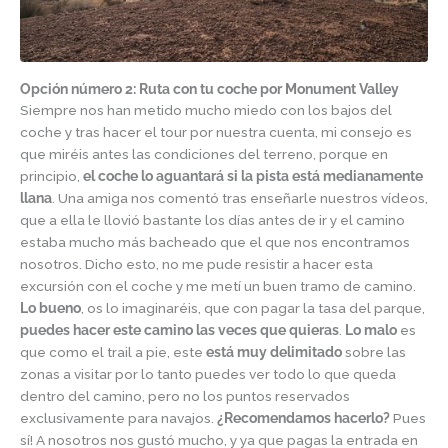
Opción número 2: Ruta con tu coche por Monument Valley
Siempre nos han metido mucho miedo con los bajos del
coche y tras hacer el tour por nuestra cuenta, mi consejo es
que miréis antes las condiciones del terreno, porque en
principio,
el coche lo aguantará si la pista está medianamente
llana
. Una amiga nos comentó tras enseñarle nuestros vídeos,
que a ella le llovió bastante los días antes de ir y el camino
estaba mucho más bacheado que el que nos encontramos
nosotros. Dicho esto, no me pude resistir a hacer esta
excursión con el coche y me metí un buen tramo de camino.
Lo bueno
, os lo imaginaréis, que con pagar la tasa del parque,
puedes hacer este camino las veces que quieras
.
Lo malo
es
que como el trail a pie, este
está muy delimitado
sobre las
zonas a visitar por lo tanto puedes ver todo lo que queda
dentro del camino, pero no los puntos reservados
exclusivamente para navajos.
¿Recomendamos hacerlo?
Pues
sí! A nosotros nos gustó mucho, y ya que pagas la entrada en