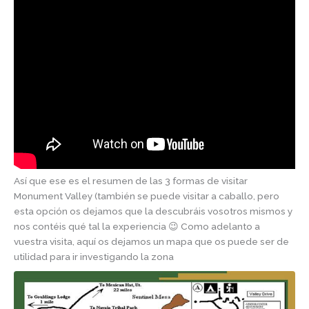
Así que ese es el resumen de las 3 formas de visitar
Monument Valley (también se puede visitar a caballo, pero
esta opción os dejamos que la descubráis vosotros mismos y
nos contéis qué tal la experiencia 😉 Como adelanto a
vuestra visita, aquí os dejamos un mapa que os puede ser de
utilidad para ir investigando la zona