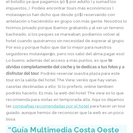
el bolsillo ya que pagamos 90 $ por adulto ( y sumad los
impuestos…) Podéis encontrar tours más económicos (
molaviajeros han dicho que desde 50$) reservando con
antelación o haciéndolo en grupo con más gente. Nosotros lo
hicimos privado porque íbamos grabando y al ser un terreno
bacheado, si los peques se mareaban, podíamos volver al
hotel cuando quiséramos sin necesidad de esperar al grupo.
Por eso y porque hubo que dar lo mejor para nuestros
seguidores molaviajer@s, pero nos salió del alma pagar eso!
Lo bueno, además del acceso a más puntos, es que
te
olvidas completamente del coche y te dedicas a tus fotos y a
disfrutar del tour
. Podréis reservar vuestra plaza para este
tour en la salida del hotel The View, veréis que hay varias
casetas destinadas a ello. Si lo preferís, online también
podréis hacerlo. Es más, la web del hotel The view es lo que
recomienda para visitas en temporada alta. Aquí os dejamos
las
compañías recomendadas por el hotel
para hacer un tour
guiado, aunque hemos de reconocer que la web es un poco
liosa.
“Guía Multimedia Costa Oeste