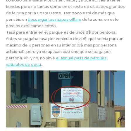
cómodo
para visitar Monument Valley ya que allí vais a tener
tiendas pero no tantas como en el resto de ciudades grandes
de la ruta por la Costa Oeste. Tampoco está de más que
penséis en
descargar los mapas offline
de la zona, en este
post os explicamos cómo.
Tasa para entrar en el parque es de unos 8$ por persona.
Antes se pagaba tasa por vehículo de 20$, que servía para un
máximo de 4 personas en su interior (6$ más por persona
adicional), pero ya no aplican eso sino que se paga por
persona. Ah! y no, no sirve
el annual pass de parques
naturales de eeuu
…