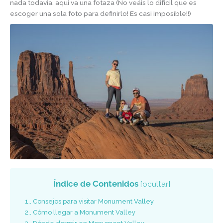
nada todavía, aquí va una fotaza (No veáis lo difícil que es
escoger una sola foto para definirlo! Es casi imposible!!)
Índice de Contenidos
[
ocultar
]
1.
Consejos para visitar Monument Valley
2.
Cómo llegar a Monument Valley