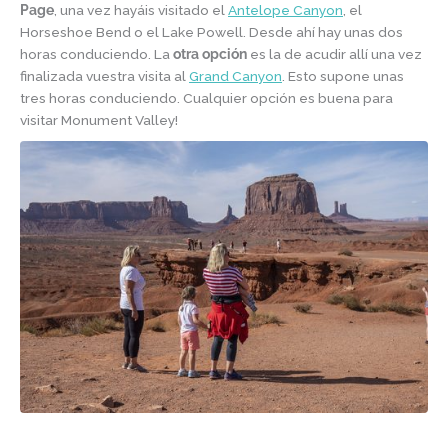
Page
, una vez hayáis visitado el
Antelope Canyon
, el
Horseshoe Bend o el Lake Powell. Desde ahí hay unas dos
horas conduciendo. La
otra opción
es la de acudir allí una vez
finalizada vuestra visita al
Grand Canyon
. Esto supone unas
tres horas conduciendo. Cualquier opción es buena para
visitar Monument Valley!