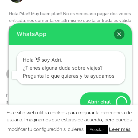
Hola Pilar!! Muy buen plan!! No es necesario pagar dos veces
entrada, nos comentaron allí mismo que la entrada es válida
para 4 días seguidos 😉 cualquier duda o consejo adicional
WhatsApp
o si quieres recibir el mapa de Molaviajar de la costa oeste,
nos envías un mail a
consultas@molaviajar.com
y te
echamos una mano!
Responder
Hola 👋 soy Adri.
¿Tienes alguna duda sobre viajes?
PABLO
Pregunta lo que quieras y te ayudamos
22 MAYO, 2018 A LAS 11:50 AM
hola a todos. Somos una famila con 3 niños (12,10 y 3 años) En
Abrir chat
setiembre dispondremos de 3 días para hacer recorrer Gran
Cañon, Monument Valley, Antelope Valley. Quería saber en
Este sitio web utiliza cookies para mejorar la experiencia de
que ciudades nos recomiendan dormir de tal forma de no
MolaViajar
usuario. Imaginamos que estarás de acuerdo, pero puedes
perder mucho tiempo y economizar la estadía.
Ebook gratis para preparar tu viaje a la Costa Oeste
Otra duda, cual es el costo de las excursiones navajas por
modificar tu configuración si quieres.
Leer más
Aceptar
Monument Valley?