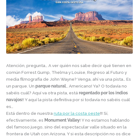
Atención, pregunta… A ver quién nos sabe decir qué tienen en
común Forrest Gump, Thelma y Louise, Regreso al Futuro y
media filmografía de John Wayne? Venga, ahí va una pista… Es
un parque. Un
parque natural
… Americano! Ya? O todavía no
sabéis cuál? Aquí va otra pista, está
regentado por los indios
navajos
!! Y aquí la pista definitiva por si todavía no sabéis cuál
es…
Está dentro de nuestra
ruta por la costa oeste
!!! Sí,
efectivamente, es
Monument Valley
! Y no estamos hablando
del famoso juego, sino del espectacular valle situado en la
frontera de Utah con Arizona. Y si esta descripción no os dice