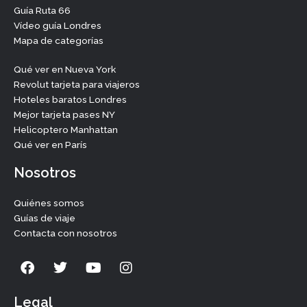
Guía Ruta 66
Vídeo guía Londres
Mapa de categorías
Qué ver en Nueva York
Revolut tarjeta para viajeros
Hoteles baratos Londres
Mejor tarjeta pases NY
Helicoptero Manhattan
Qué ver en París
Nosotros
Quiénes somos
Guías de viaje
Contacta con nosotros
F
T
Y
I
a
w
o
n
c
i
u
s
e
t
t
t
Legal