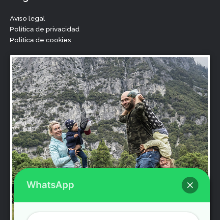
b
t
u
a
o
e
b
g
Aviso legal
o
r
e
r
Política de privacidad
k
a
Politica de cookies
m
WhatsApp