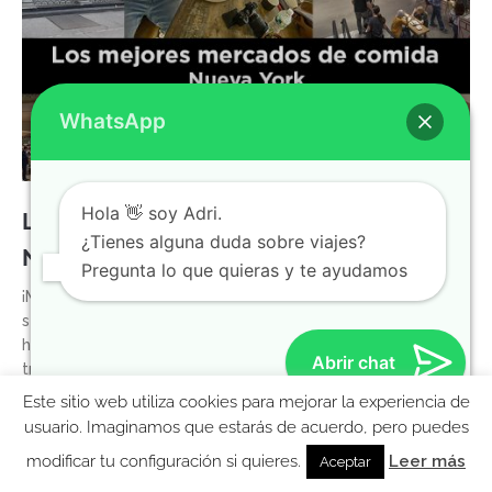
WhatsApp
Hola 👋 soy Adri.
Los mejores mercados de comida de
¿Tienes alguna duda sobre viajes?
Nueva York
Pregunta lo que quieras y te ayudamos
¡Molaviajer@s! ¿Cómo estáis? Nosotros hoy venimos a
seguir hablando de comida… ¿Recordáis el post en el que
hablábamos de los delis de Nueva York? Pues hoy os
Abrir chat
traemos otra opción muy aceptable también, sobre todo
cuando el clima no acompaña. Hoy os llevamos de food
Este sitio web utiliza cookies para mejorar la experiencia de
halls o de mercados de comida a cubierto en Nueva
MolaViajar
usuario. Imaginamos que estarás de acuerdo, pero puedes
LEER MÁS »
modificar tu configuración si quieres.
Leer más
Aceptar