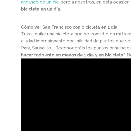
andando de un día
, pero a nosotros, en esta ocasión
bicicleta en un día.
Cómo ver San Francisco con bicicleta en 1 día
Tras alquilar una bicicleta que se convirtió en mi tra
ciudad impresionante con infinidad de puntos que ver
Park, Sausalito…. Reconoceréis los puntos principal
hacer todo esto en menos de 1 día y en bicicleta
? N