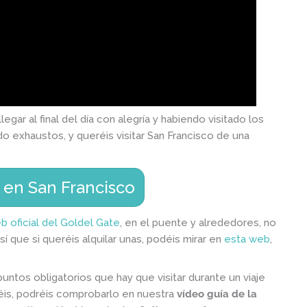
gar al final del día con alegría y habiendo visitado los
do exhaustos, y queréis visitar San Francisco de una
 en San Francisco
b oficial del Goldel Gate
, en el puente y alrededores, no
sí que si queréis alquilar unas, podéis mirar en
esta web
,
untos obligatorios que hay que visitar durante un viaje
eéis, podréis comprobarlo en nuestra
vídeo guía de la