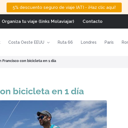
5% descuento seguro de viaje IATI - ¡Haz clic aquí!
Organiza tu viaje (links Molaviajar)
Contacto
k
Costa Oeste EEUU
Ruta 66
Londres
París
Ro
Francisco con bicicleta en 1 día
n bicicleta en 1 día