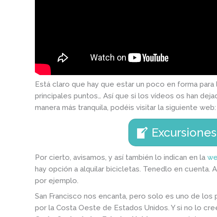
Está claro que hay que estar un poco en forma para lle
principales puntos… Así que si los vídeos os han deja
manera más tranquila, podéis visitar la siguiente web:
Excursiones
Por cierto, avisamos, y así también lo indican en la
we
hay opción a alquilar bicicletas. Tenedlo en cuenta. A
por ejemplo.
San Francisco nos encanta, pero solo es uno de los p
por la Costa Oeste de Estados Unidos. Y si no lo cr