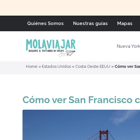
Quiénes Somos
Nuestras guías
Mapas
Nueva Yor
Home
»
Estados Unidos
»
Costa Oeste EEUU
»
Cómo ver San 
Cómo ver San Francisco co