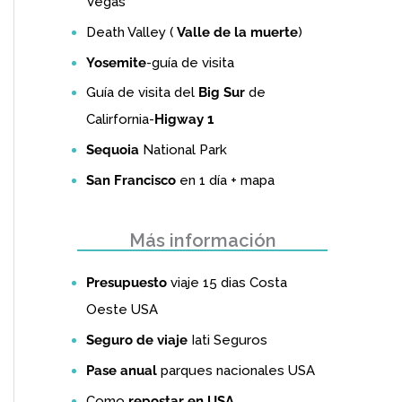
Vegas
Death Valley (
Valle de la muerte
)
Yosemite
-guía de visita
Guía de visita del
Big Sur
de
Calirfornia-
Higway 1
Sequoia
National Park
San Francisco
en 1 día + mapa
Más información
Presupuesto
viaje 15 dias Costa
Oeste USA
Seguro de viaje
Iati Seguros
Pase anual
parques nacionales USA
Como
repostar en USA