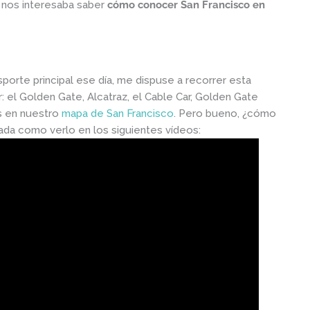
, nos interesaba saber
cómo conocer San Francisco en
nsporte principal ese día, me dispuse a recorrer esta
: el Golden Gate, Alcatraz, el Cable Car, Golden Gate
es en nuestro
mapa de San Francisco
. Pero bueno, ¿cómo
ada como verlo en los siguientes vídeos: