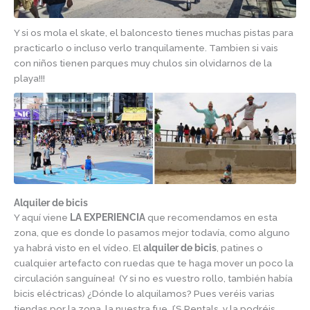
Y si os mola el skate, el baloncesto tienes muchas pistas para
practicarlo o incluso verlo tranquilamente. Tambien si vais
con niños tienen parques muy chulos sin olvidarnos de la
playa!!!
Alquiler de bicis
Y aquí viene
LA EXPERIENCIA
que recomendamos en esta
zona, que es donde lo pasamos mejor todavía, como alguno
ya habrá visto en el vídeo. El
alquiler de bicis
, patines o
cualquier artefacto con ruedas que te haga mover un poco la
circulación sanguínea! (Y si no es vuestro rollo, también había
bicis eléctricas) ¿Dónde lo alquilamos? Pues veréis varias
tiendas por la zona, la nuestra fue J’S Rentals, y la podréis