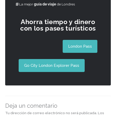
📘La mejor
guía de viaje
de Londres
Ahorra tiempo y dinero
con los pases turísticos
London Pass
Go City London Explorer Pass
Deja un comentario
Tu dirección de correo electrónico no será publicada.
Los