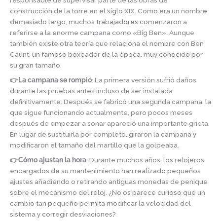
construcción de la torre en el siglo XIX. Como era un nombre
demasiado largo, muchos trabajadores comenzaron a
referirse a la enorme campana como «Big Ben». Aunque
también existe otra teoría que relaciona el nombre con Ben
Caunt, un famoso boxeador de la época, muy conocido por
su gran tamaño.
👉La campana se rompió
: La primera versión sufrió daños
durante las pruebas antes incluso de ser instalada
definitivamente. Después se fabricó una segunda campana, la
que sigue funcionando actualmente, pero pocos meses
después de empezar a sonar apareció una importante grieta.
En lugar de sustituirla por completo, giraron la campana y
modificaron el tamaño del martillo que la golpeaba.
👉Cómo ajustan la hora
: Durante muchos años, los relojeros
encargados de su mantenimiento han realizado pequeños
ajustes añadiendo o retirando antiguas monedas de penique
sobre el mecanismo del reloj. ¿No os parece curioso que un
cambio tan pequeño permita modificar la velocidad del
sistema y corregir desviaciones?