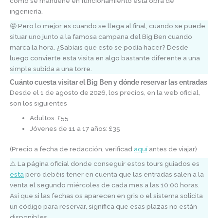
cómo se mantiene en funcionamiento esta obra de
ingeniería.
🤩 Pero lo mejor es cuando se llega al final, cuando se puede
situar uno junto a la famosa campana del Big Ben cuando
marca la hora. ¿Sabíais que esto se podía hacer? Desde
luego convierte esta visita en algo bastante diferente a una
simple subida a una torre.
Cuánto cuesta visitar el Big Ben y dónde reservar las entradas
Desde el 1 de agosto de 2026, los precios, en la web oficial,
son los siguientes
Adultos: £55
Jóvenes de 11 a 17 años: £35
(Precio a fecha de redacción, verificad
aquí
antes de viajar)
⚠️ La página oficial donde conseguir estos tours guiados es
esta
pero debéis tener en cuenta que las entradas salen a la
venta el segundo miércoles de cada mes a las 10:00 horas.
Asi que si las fechas os aparecen en gris o el sistema solicita
un código para reservar, significa que esas plazas no están
disponibles.