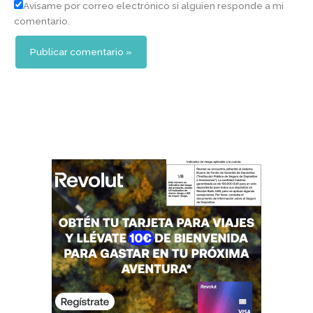
Avísame por correo electrónico si alguien responde a mi
comentario.