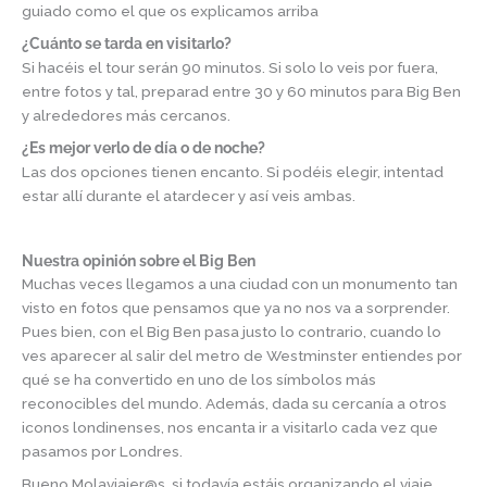
guiado como el que os explicamos arriba
¿Cuánto se tarda en visitarlo?
Si hacéis el tour serán 90 minutos. Si solo lo veis por fuera,
entre fotos y tal, preparad entre 30 y 60 minutos para Big Ben
y alrededores más cercanos.
¿Es mejor verlo de día o de noche?
Las dos opciones tienen encanto. Si podéis elegir, intentad
estar allí durante el atardecer y así veis ambas.
Nuestra opinión sobre el Big Ben
Muchas veces llegamos a una ciudad con un monumento tan
visto en fotos que pensamos que ya no nos va a sorprender.
Pues bien, con el Big Ben pasa justo lo contrario, cuando lo
ves aparecer al salir del metro de Westminster entiendes por
qué se ha convertido en uno de los símbolos más
reconocibles del mundo. Además, dada su cercanía a otros
iconos londinenses, nos encanta ir a visitarlo cada vez que
pasamos por Londres.
Bueno Molaviajer@s, si todavía estáis organizando el viaje,