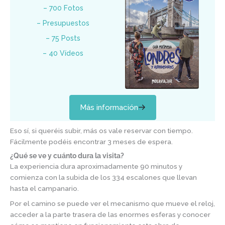
– 700 Fotos
– Presupuestos
– 75 Posts
– 40 Vídeos
Más información
Eso sí, si queréis subir, más os vale reservar con tiempo.
Fácilmente podéis encontrar 3 meses de espera.
¿Qué se ve y cuánto dura la visita?
La experiencia dura aproximadamente 90 minutos y
comienza con la subida de los 334 escalones que llevan
hasta el campanario.
Por el camino se puede ver el mecanismo que mueve el reloj,
acceder a la parte trasera de las enormes esferas y conocer