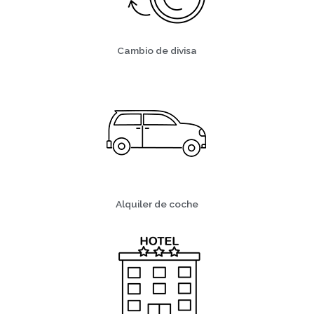
Cambio de divisa
Alquiler de coche