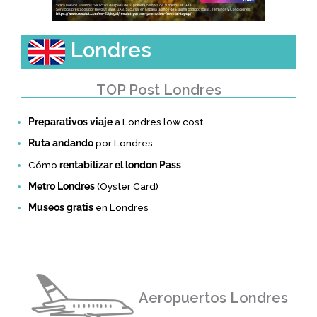
Londres
TOP Post Londres
Preparativos viaje
a Londres low cost
Ruta andando
por Londres
Cómo
rentabilizar el london Pass
Metro Londres
(Oyster Card)
Museos gratis
en Londres
Aeropuertos Londres