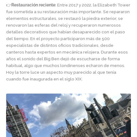
👉
Restauración reciente
: Entre 2017 y 2022, la Elizabeth Tower
fue sometida a su restauración más importante. Se repararon
elementos estructurales, se restauró la piedra exterior, se
renovaron las esferas del reloj y recuperaron numerosos
detalles decorativos que habían desaparecido con el paso
del tiempo. En el proyecto participaron más de 500
especialistas de distintos oficios tradicionales, desde
canteros hasta expertos en mecánica relojera. Durante esos
años el sonido del Big Ben dejó de escucharse de forma
habitual, algo que muchos londinenses echaron de menos.
Hoy la torre luce un aspecto muy parecido al que tenía
cuando fue inaugurada en el siglo XIX.