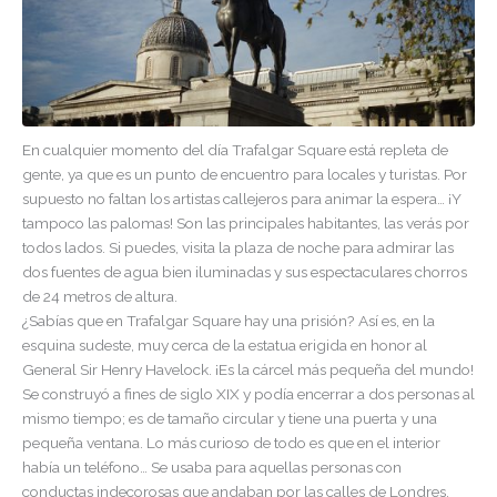
En cualquier momento del día Trafalgar Square está repleta de
gente, ya que es un punto de encuentro para locales y turistas. Por
supuesto no faltan los artistas callejeros para animar la espera… ¡Y
tampoco las palomas! Son las principales habitantes, las verás por
todos lados. Si puedes, visita la plaza de noche para admirar las
dos fuentes de agua bien iluminadas y sus espectaculares chorros
de 24 metros de altura.
¿Sabías que en Trafalgar Square hay una prisión? Así es, en la
esquina sudeste, muy cerca de la estatua erigida en honor al
General Sir Henry Havelock. ¡Es la cárcel más pequeña del mundo!
Se construyó a fines de siglo XIX y podía encerrar a dos personas al
mismo tiempo; es de tamaño circular y tiene una puerta y una
pequeña ventana. Lo más curioso de todo es que en el interior
había un teléfono… Se usaba para aquellas personas con
conductas indecorosas que andaban por las calles de Londres.