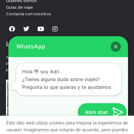
Quiénes somos
Guías de viaje
Contacta con nosotros
F
T
Y
I
a
w
o
n
c
i
u
s
e
t
t
t
Legal
WhatsApp
b
t
u
a
o
e
b
g
Aviso legal
o
r
e
r
Política de privacidad
k
a
Politica de cookies
Hola 👋 soy Adri.
m
¿Tienes alguna duda sobre viajes?
Pregunta lo que quieras y te ayudamos
Abrir chat
Este sitio web utiliza cookies para mejorar la experiencia de
MolaViajar
usuario. Imaginamos que estarás de acuerdo, pero puedes