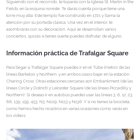
Siguiendo con el recorrido, te toparás con la Iglesia St. Martin in the
Fields, en la esquina noreste. Te darás cuenta porque tiene una
torre muy alta. Este templo fue construido en 1721 y llama la
atención por su portada clásica. Una vez en el interior, te
asombrarás con su decoración. Aquí se desarrollan varios
conciertos, quizás si tienes suerte puedes disfrutar de alguno.
Información práctica de Trafalgar Square
Para llegar a Trafalgar Square puedes ir en el Tube (metro) de las
líneas Barkeloo y Northern, y en ambos casos bajar en la estación
Charing Cross. Otras estaciones cercanas son Embankment (de las
líneas Circle y District) y Leicester Square (de las líneas Piccadilly y
Northern).
Si deseas ir en autobús puedes usar las líneas 3, 6, 12, 23,
88, 139, 159, 453, N3, N109, N113 y N136. Y si no tienes la bicicleta,
como hemos hecho nosotros en varias ocasiones como verás en
los videos.