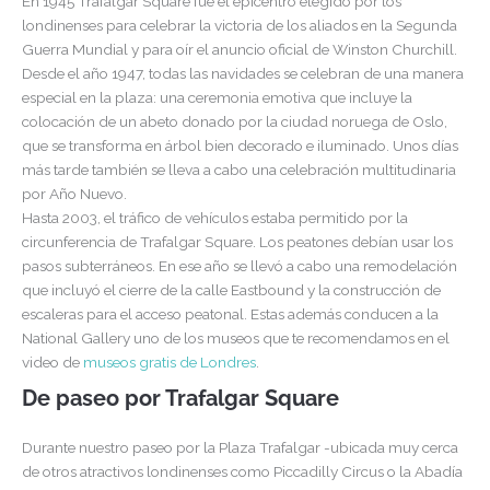
En 1945 Trafalgar Square fue el epicentro elegido por los
londinenses para celebrar la victoria de los aliados en la Segunda
Guerra Mundial y para oír el anuncio oficial de Winston Churchill.
Desde el año 1947, todas las navidades se celebran de una manera
especial en la plaza: una ceremonia emotiva que incluye la
colocación de un abeto donado por la ciudad noruega de Oslo,
que se transforma en árbol bien decorado e iluminado. Unos días
más tarde también se lleva a cabo una celebración multitudinaria
por Año Nuevo.
Hasta 2003, el tráfico de vehículos estaba permitido por la
circunferencia de Trafalgar Square. Los peatones debían usar los
pasos subterráneos. En ese año se llevó a cabo una remodelación
que incluyó el cierre de la calle Eastbound y la construcción de
escaleras para el acceso peatonal. Estas además conducen a la
National Gallery uno de los museos que te recomendamos en el
video de
museos gratis de Londres
.
De paseo por Trafalgar Square
Durante nuestro paseo por la Plaza Trafalgar -ubicada muy cerca
de otros atractivos londinenses como Piccadilly Circus o la Abadía