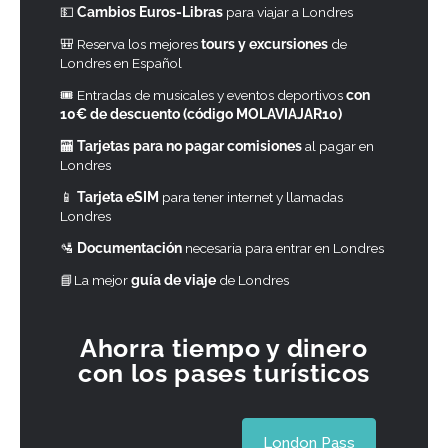
💵
Cambios Euros-Libras
para viajar a Londres
🎒 Reserva los mejores
tours y excursiones
de
Londres en Español
🎟 Entradas de musicales y eventos deportivos
con
10€ de descuento (código MOLAVIAJAR10)
🏧
Tarjetas para no pagar comisiones
al pagar en
Londres
📱
Tarjeta eSIM
para tener internet y llamadas
Londres
🛂
Documentación
necesaria para entrar en Londres
📘La mejor
guía de viaje
de Londres
Ahorra tiempo y dinero
con los pases turísticos
London Pass