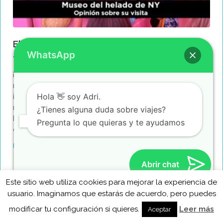
El Museo del Helado de Nueva York. Opinión
WhatsApp
tras visitarlo
¡Hola Molaviajer@s! Y bienvenidos a uno de nuestros posts
más dulces sobre Nueva York. En esta ocasión, os
Hola 👋 soy Adri.
invitamos a venir con nosotros a descubrir de primera
mano el Museo del Helado de Nueva York, y es que en
¿Tienes alguna duda sobre viajes?
Manhattan hay muchos museos, pero pocos tan
Pregunta lo que quieras y te ayudamos
divertidos y azucarados como este. Donde se sitúa el
Leer más »
Abrir chat
Este sitio web utiliza cookies para mejorar la experiencia de
MolaViajar
usuario. Imaginamos que estarás de acuerdo, pero puedes
modificar tu configuración si quieres.
Leer más
Aceptar