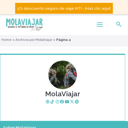
5% descuento seguro de viaje IATI - ¡Haz clic aquí!
Home
»
Archivos por MolaViajar
»
Página 4
MolaViajar
Sobre MolaViajar