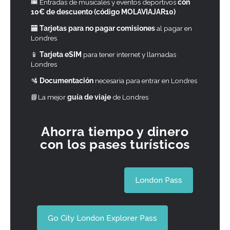
🎟 Entradas de musicales y eventos deportivos
con
10€ de descuento (código MOLAVIAJAR10)
🏧
Tarjetas para no pagar comisiones
al pagar en
Londres
📱
Tarjeta eSIM
para tener internet y llamadas
Londres
🛂
Documentación
necesaria para entrar en Londres
📘La mejor
guía de viaje
de Londres
Ahorra tiempo y dinero
con los pases turísticos
London Pass
Go City London Explorer Pass