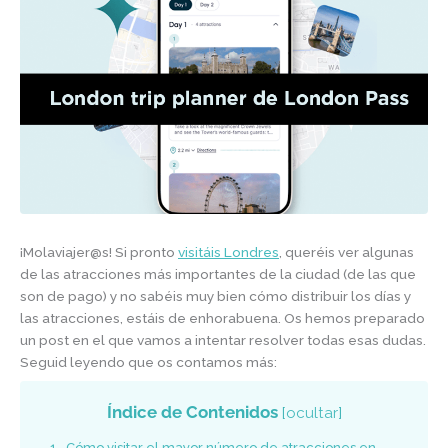
¡Molaviajer@s! Si pronto
visitáis Londres
, queréis ver algunas
de las atracciones más importantes de la ciudad (de las que
son de pago) y no sabéis muy bien cómo distribuir los días y
las atracciones, estáis de enhorabuena. Os hemos preparado
un post en el que vamos a intentar resolver todas esas dudas.
Seguid leyendo que os contamos más:
Índice de Contenidos
[
ocultar
]
1.
Cómo visitar el mayor número de atracciones en