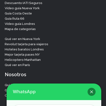
Descuento IATI Seguros
Vídeo guía Nueva York
Guía Costa Oeste
Guía Ruta 66
Vídeo guía Londres
Mapa de categorías
Qué ver en Nueva York
Revolut tarjeta para viajeros
Hoteles baratos Londres
Mejor tarjeta pases NY
Helicoptero Manhattan
Qué ver en París
Nosotros
Quiénes somos
Guías de viaje
WhatsApp
Contacta con nosotros
F
T
Y
I