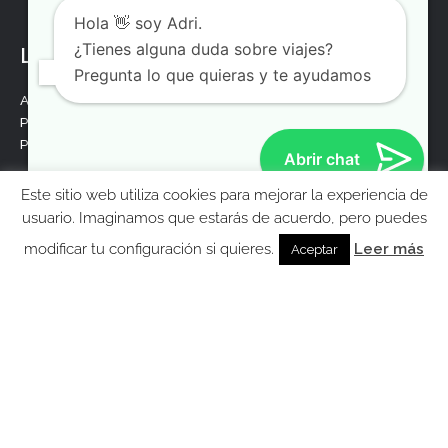
a
w
o
n
Hola 👋 soy Adri.
c
i
u
s
¿Tienes alguna duda sobre viajes?
e
t
t
t
Legal
b
t
u
a
Pregunta lo que quieras y te ayudamos
o
e
b
g
Aviso legal
o
r
e
r
Política de privacidad
k
a
Politica de cookies
m
Abrir chat
Este sitio web utiliza cookies para mejorar la experiencia de
MolaViajar
usuario. Imaginamos que estarás de acuerdo, pero puedes
Ebook gratis para preparar tu viaje a Londres
modificar tu configuración si quieres.
Leer más
Aceptar