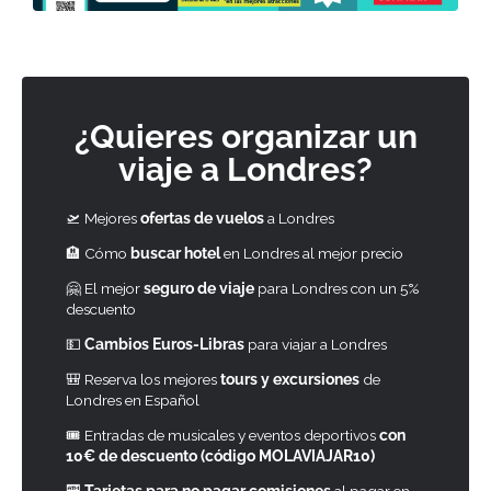
¿Quieres organizar un
viaje a Londres?
🛫 Mejores
ofertas de vuelos
a Londres
🏨 Cómo
buscar hotel
en Londres al mejor precio
🤗 El mejor
seguro de viaje
para Londres con un 5%
descuento
💵
Cambios Euros-Libras
para viajar a Londres
🎒 Reserva los mejores
tours y excursiones
de
Londres en Español
🎟 Entradas de musicales y eventos deportivos
con
10€ de descuento (código MOLAVIAJAR10)
🏧
Tarjetas para no pagar comisiones
al pagar en