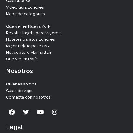
Guía Ruta 66
Vídeo guía Londres
Mapa de categorías
Qué ver en Nueva York
Revolut tarjeta para viajeros
Hoteles baratos Londres
Mejor tarjeta pases NY
Helicoptero Manhattan
Qué ver en París
Nosotros
Quiénes somos
Guías de viaje
Contacta con nosotros
F
T
Y
I
a
w
o
n
c
i
u
s
e
t
t
t
Legal
b
t
u
a