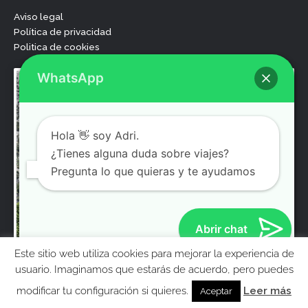
o
e
b
g
Aviso legal
o
r
e
r
Política de privacidad
k
a
Politica de cookies
m
WhatsApp
Hola 👋 soy Adri.
¿Tienes alguna duda sobre viajes?
Pregunta lo que quieras y te ayudamos
Abrir chat
Este sitio web utiliza cookies para mejorar la experiencia de
MolaViajar
usuario. Imaginamos que estarás de acuerdo, pero puedes
Ebook gratis para preparar tu viaje a Londres
modificar tu configuración si quieres.
Leer más
Aceptar