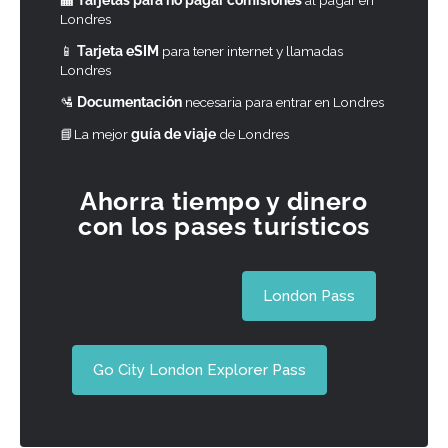
Londres
📱
Tarjeta eSIM
para tener internet y llamadas
Londres
🛂
Documentación
necesaria para entrar en Londres
📘La mejor
guía de viaje
de Londres
Ahorra tiempo y dinero
con los pases turísticos
London Pass
Go City London Explorer Pass