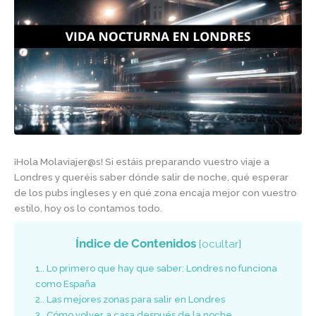
¡Hola Molaviajer@s! Si estáis preparando vuestro viaje a
Londres y queréis saber dónde salir de noche, qué esperar
de los pubs ingleses y en qué zona encaja mejor con vuestro
estilo, hoy os lo contamos todo.
Índice de Contenidos
[
ocultar
]
1.
Lo primero que hay que saber: Londres no funciona
como España
2.
Las mejores zonas para salir en Londres
3.
Cómo volver a casa después de la noche