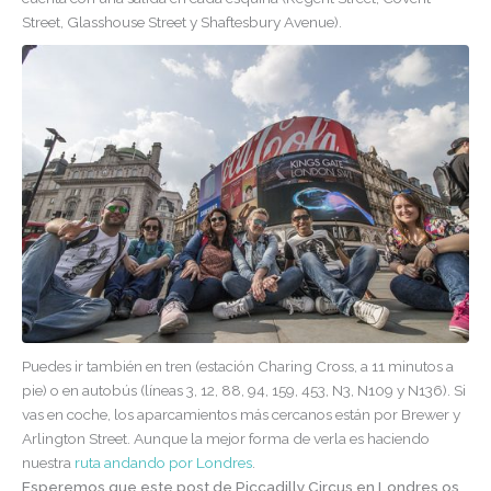
Street, Glasshouse Street y Shaftesbury Avenue).
Puedes ir también en tren (estación Charing Cross, a 11 minutos a
pie) o en autobús (líneas 3, 12, 88, 94, 159, 453, N3, N109 y N136). Si
vas en coche, los aparcamientos más cercanos están por Brewer y
Arlington Street. Aunque la mejor forma de verla es haciendo
nuestra
ruta andando por Londres
.
Esperemos que este post de Piccadilly Circus en Londres os