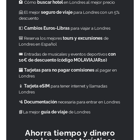
🏨 Cómo
buscar hotel
en Londres al mejor precio
🤗 El mejor
seguro de viaje
para Londres con un 5%
descuento
💵
Cambios Euros-Libras
para viajar a Londres
🎒 Reserva los mejores
tours y excursiones
de
Londres en Español
🎟 Entradas de musicales y eventos deportivos
con
10€ de descuento (código MOLAVIAJAR10)
🏧
Tarjetas para no pagar comisiones
al pagar en
Londres
📱
Tarjeta eSIM
para tener internet y llamadas
Londres
🛂
Documentación
necesaria para entrar en Londres
📘La mejor
guía de viaje
de Londres
Ahorra tiempo y dinero