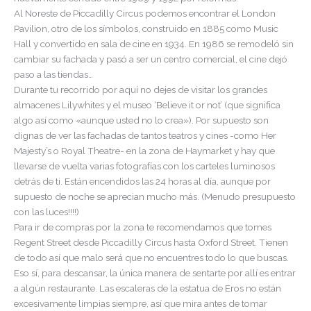
Al Noreste de Piccadilly Circus podemos encontrar el London
Pavilion, otro de los símbolos, construido en 1885 como Music
Hall y convertido en sala de cine en 1934. En 1986 se remodeló sin
cambiar su fachada y pasó a ser un centro comercial, el cine dejó
paso a las tiendas…
Durante tu recorrido por aquí no dejes de visitar los grandes
almacenes Lilywhites y el museo ‘Believe it or not’ (que significa
algo así como «aunque usted no lo crea»). Por supuesto son
dignas de ver las fachadas de tantos teatros y cines -como Her
Majesty’s o Royal Theatre- en la zona de Haymarket y hay que
llevarse de vuelta varias fotografías con los carteles luminosos
detrás de ti. Están encendidos las 24 horas al día, aunque por
supuesto de noche se aprecian mucho más. (Menudo presupuesto
con las luces!!!!)
Para ir de compras por la zona te recomendamos que tomes
Regent Street desde Piccadilly Circus hasta Oxford Street. Tienen
de todo así que malo será que no encuentres todo lo que buscas.
Eso sí, para descansar, l
a única manera de sentarte por allí es entrar
a algún restaurante. Las escaleras de la estatua de Eros no están
excesivamente limpias siempre, así que mira antes de tomar