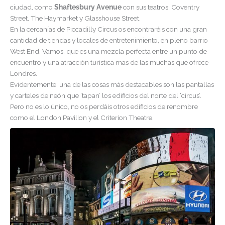
ciudad, como
Shaftesbury Avenue
con sus teatros, Coventry
Street, The Haymarket y Glasshouse Street.
En la cercanías de Piccadilly Circus os encontraréis con una gran
cantidad de tiendas y locales de entretenimiento, en pleno barrio
West End. Vamos, que es una mezcla perfecta entre un punto de
encuentro y una atracción turística mas de las muchas que ofrece
Londres.
Evidentemente, una de las cosas más destacables son las pantallas
y carteles de neón que ‘tapan’ los edificios del norte del ‘circus’.
Pero no es lo único, no os perdáis otros edificios de renombre
como el London Pavilion y el Criterion Theatre.