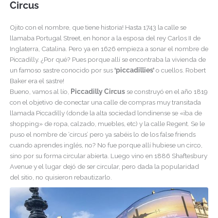
Circus
Ojito con el nombre, que tiene historia! Hasta 1743 la calle se
llamaba Portugal Street, en honor a la esposa del rey Carlos II de
Inglaterra, Catalina. Pero ya en 1626 empieza a sonar el nombre de
Piccadilly. ¿Por qué? Pues porque allí se encontraba la vivienda de
un famoso sastre conocido por sus
‘piccadillies’
o cuellos. Robert
Baker era el sastre!
Bueno, vamos al lío,
Piccadilly Circus
se construyó en el año 1819
con el objetivo de conectar una calle de compras muy transitada
llamada Piccadilly (donde la alta sociedad londinense se «iba de
shopping» de ropa, calzado, muebles, etc) y la calle Regent. Se le
puso el nombre de ‘circus’ pero ya sabéis lo de los false friends
cuando aprendes inglés, no? No fue porque allí hubiese un circo,
sino por su forma circular abierta. Luego vino en 1886 Shaftesbury
Avenue y el lugar dejó de ser circular, pero dada la popularidad
del sitio, no quisieron rebautizarlo.