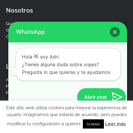
Nosotros
Quiénes somos
Guías de viaje
WhatsApp
Contacta con nosotros
F
T
Y
I
a
w
o
n
Hola 👋 soy Adri.
c
i
u
s
¿Tienes alguna duda sobre viajes?
e
t
t
t
Legal
b
t
u
a
Pregunta lo que quieras y te ayudamos
o
e
b
g
Aviso legal
o
r
e
r
Política de privacidad
k
a
Politica de cookies
m
Abrir chat
Este sitio web utiliza cookies para mejorar la experiencia de
MolaViajar
usuario. Imaginamos que estarás de acuerdo, pero puedes
Ebook gratis para preparar tu viaje a Londres
modificar tu configuración si quieres.
Leer más
Aceptar