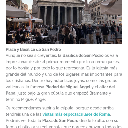
Plaza y Basílica de San Pedro
Aunque no seáis creyentes, la
Basílica de San Pedro
os va a
impresionar desde el primer momento por lo enorme que es,
por lo bonita y por todo lo que representa. Es la iglesia más
grande del mundo y uno de los lugares más importantes para
los cristianos. Dentro hay auténticas joyas, como, las grutas
vaticanas, la famosa
Piedad de Miguel Ángel
y el
altar del
Papa
, justo bajo la gran cúpula que empezó Bramante y
terminó Miguel Ángel.
Os recomendamos subir a la cúpula, porque desde arriba
tendréis una de las
vistas más espectaculares de Roma
.
Podréis ver toda la
Plaza de San Pedro
desde lo alto, con su
forma elíptica y su columnata, que parece abrazar a todos los