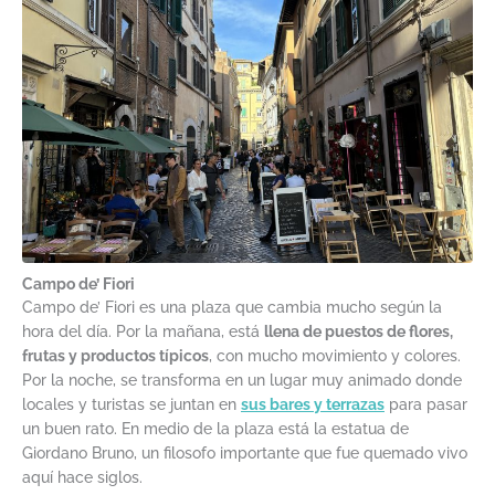
Campo de’ Fiori
Campo de’ Fiori es una plaza que cambia mucho según la
hora del día. Por la mañana, está
llena de puestos de flores,
frutas y productos típicos
, con mucho movimiento y colores.
Por la noche, se transforma en un lugar muy animado donde
locales y turistas se juntan en
sus bares y terrazas
para pasar
un buen rato. En medio de la plaza está la estatua de
Giordano Bruno, un filosofo importante que fue quemado vivo
aquí hace siglos.