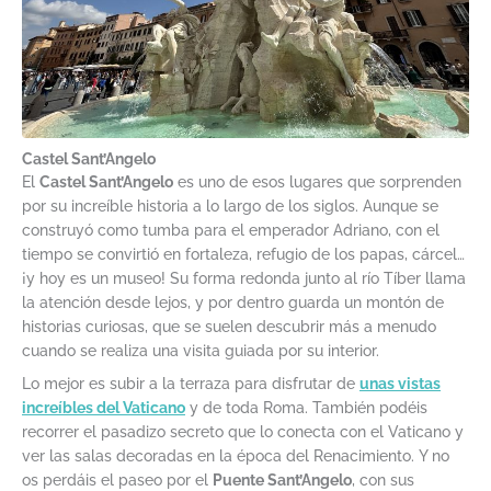
Castel Sant’Angelo
El
Castel Sant’Angelo
es uno de esos lugares que sorprenden
por su increíble historia a lo largo de los siglos. Aunque se
construyó como tumba para el emperador Adriano, con el
tiempo se convirtió en fortaleza, refugio de los papas, cárcel…
¡y hoy es un museo! Su forma redonda junto al río Tíber llama
la atención desde lejos, y por dentro guarda un montón de
historias curiosas, que se suelen descubrir más a menudo
cuando se realiza una visita guiada por su interior.
Lo mejor es subir a la terraza para disfrutar de
unas vistas
increíbles del Vaticano
y de toda Roma. También podéis
recorrer el pasadizo secreto que lo conecta con el Vaticano y
ver las salas decoradas en la época del Renacimiento. Y no
os perdáis el paseo por el
Puente Sant’Angelo
, con sus