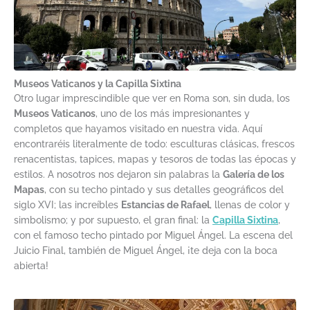
Museos Vaticanos y la Capilla Sixtina
Otro lugar imprescindible que ver en Roma son, sin duda, los
Museos Vaticanos
, uno de los más impresionantes y
completos que hayamos visitado en nuestra vida. Aquí
encontraréis literalmente de todo: esculturas clásicas, frescos
renacentistas, tapices, mapas y tesoros de todas las épocas y
estilos. A nosotros nos dejaron sin palabras la
Galería de los
Mapas
, con su techo pintado y sus detalles geográficos del
siglo XVI; las increíbles
Estancias de Rafael
, llenas de color y
simbolismo; y por supuesto, el gran final: la
Capilla Sixtina
,
con el famoso techo pintado por Miguel Ángel. La escena del
Juicio Final, también de Miguel Ángel, ¡te deja con la boca
abierta!