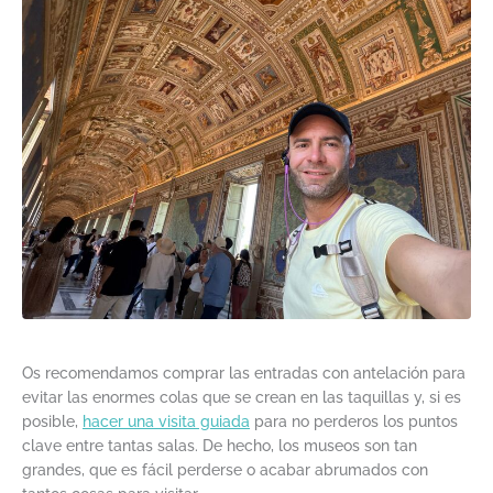
Os recomendamos comprar las entradas con antelación para
evitar las enormes colas que se crean en las taquillas y, si es
posible,
hacer una visita guiada
para no perderos los puntos
clave entre tantas salas. De hecho, los museos son tan
grandes, que es fácil perderse o acabar abrumados con