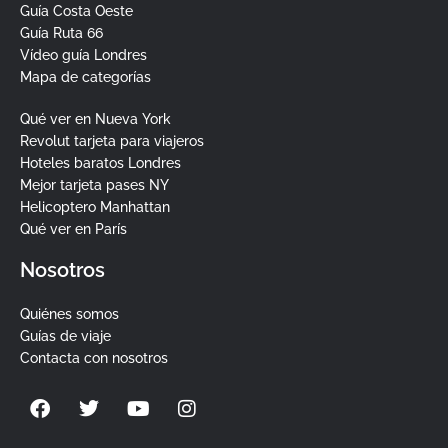
Guía Costa Oeste
Guía Ruta 66
Vídeo guía Londres
Mapa de categorías
Qué ver en Nueva York
Revolut tarjeta para viajeros
Hoteles baratos Londres
Mejor tarjeta pases NY
Helicoptero Manhattan
Qué ver en París
Nosotros
Quiénes somos
Guías de viaje
Contacta con nosotros
F
T
Y
I
a
w
o
n
c
i
u
s