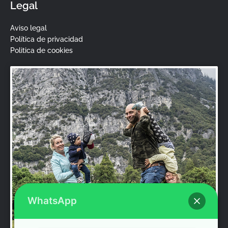
e
t
t
t
Legal
b
t
u
a
o
e
b
g
Aviso legal
o
r
e
r
Política de privacidad
k
a
Politica de cookies
m
WhatsApp