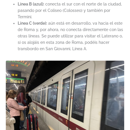
Línea B (azul):
conecta el sur con el norte de la ciudad,
pasando por el Coliseo (Colosseo) y también por
Termini.
Línea C (verde):
aún está en desarrollo, va hacia el este
de Roma y, por ahora, no conecta directamente con las
otras líneas. Se puede utilizar para visitar el Laterano o,
si os alojáis en esta zona de Roma, podéis hacer
transbordo en San Giovanni, Línea A.