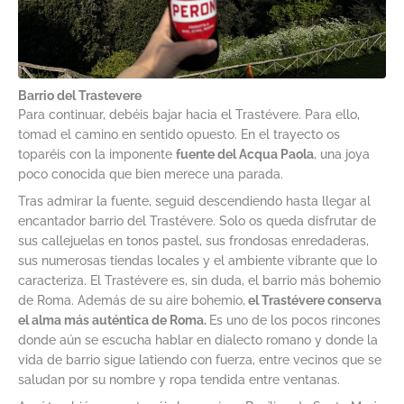
Barrio del Trastevere
Para continuar, debéis bajar hacia el Trastévere. Para ello,
tomad el camino en sentido opuesto. En el trayecto os
toparéis con la imponente
fuente del Acqua Paola
, una joya
poco conocida que bien merece una parada.
Tras admirar la fuente, seguid descendiendo hasta llegar al
encantador barrio del Trastévere. Solo os queda disfrutar de
sus callejuelas en tonos pastel, sus frondosas enredaderas,
sus numerosas tiendas locales y el ambiente vibrante que lo
caracteriza. El Trastévere es, sin duda, el barrio más bohemio
de Roma. Además de su aire bohemio,
el Trastévere conserva
el alma más auténtica de Roma.
Es uno de los pocos rincones
donde aún se escucha hablar en dialecto romano y donde la
vida de barrio sigue latiendo con fuerza, entre vecinos que se
saludan por su nombre y ropa tendida entre ventanas.