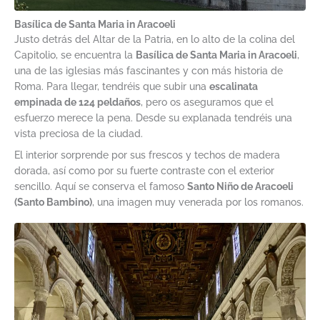
Basílica de Santa Maria in Aracoeli
Justo detrás del Altar de la Patria, en lo alto de la colina del
Capitolio, se encuentra la
Basílica de Santa Maria in Aracoeli
,
una de las iglesias más fascinantes y con más historia de
Roma. Para llegar, tendréis que subir una
escalinata
empinada de 124 peldaños
, pero os aseguramos que el
esfuerzo merece la pena. Desde su explanada tendréis una
vista preciosa de la ciudad.
El interior sorprende por sus frescos y techos de madera
dorada, así como por su fuerte contraste con el exterior
sencillo. Aquí se conserva el famoso
Santo Niño de Aracoeli
(Santo Bambino)
, una imagen muy venerada por los romanos.