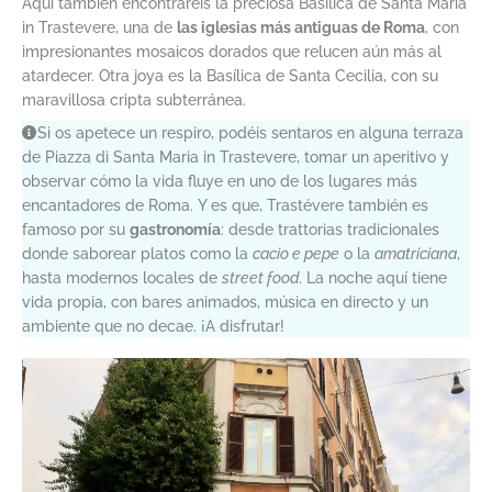
Aquí también encontraréis la preciosa Basílica de Santa María
in Trastevere, una de
las iglesias más antiguas de Roma
, con
impresionantes mosaicos dorados que relucen aún más al
atardecer. Otra joya es la Basílica de Santa Cecilia, con su
maravillosa cripta subterránea.
Si os apetece un respiro, podéis sentaros en alguna terraza
de Piazza di Santa Maria in Trastevere, tomar un aperitivo y
observar cómo la vida fluye en uno de los lugares más
encantadores de Roma. Y es que, Trastévere también es
famoso por su
gastronomía
: desde trattorias tradicionales
donde saborear platos como la
cacio e pepe
o la
amatriciana
,
hasta modernos locales de
street food
. La noche aquí tiene
vida propia, con bares animados, música en directo y un
ambiente que no decae. ¡A disfrutar!