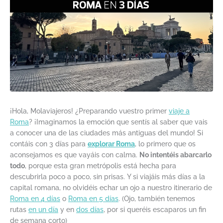
¡Hola, Molaviajeros! ¿Preparando vuestro primer
viaje a
Roma
? ¡Imaginamos la emoción que sentís al saber que vais
a conocer una de las ciudades más antiguas del mundo! Si
contáis con 3 días para
explorar Roma
, lo primero que os
aconsejamos es que vayáis con calma.
No intentéis abarcarlo
todo
, porque esta gran metrópolis está hecha para
descubrirla poco a poco, sin prisas. Y si viajáis más días a la
capital romana, no olvidéis echar un ojo a nuestro itinerario de
Roma en 4 días
o
Roma en 5 días
. (Ojo, también tenemos
rutas
en un día
y en
dos días
, por si queréis escaparos un fin
de semana corto)