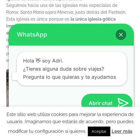
Seguimos hacia una de las iglesias más especiales de
Roma:
Santa Maria sopra Minerva
, justo detrás del Panteón.
Esta iglesia es única porque es
la única iglesia gótica
importante
de la ciudad. En su interior podréis ver una
escultura de Miguel Ángel
(
Cristo Redentor
) y unas vidrieras
WhatsApp
que contrastan con el típico estilo barroco romano. No
olvidéis admirar el curioso elefante de Bernini que adorna la
plaza de entrada. Es uno de esos detalles de Roma que
Hola 👋 soy Adri.
enamoran.
¿Tienes alguna duda sobre viajes?
Pregunta lo que quieras y te ayudamos
Abrir chat
Este sitio web utiliza cookies para mejorar la experiencia de
MolaViajar
usuario. Imaginamos que estarás de acuerdo, pero puedes
modificar tu configuración si quieres.
Leer más
Aceptar