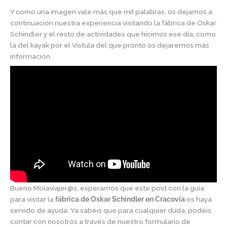
Y como una imagen vale más que mil palabras, os dejamos a
continuación nuestra experiencia visitando la fábrica de Oskar
Schindler y el resto de actividades que hicimos ese día, como
la del kayak por el Vístula del que pronto os dejaremos más
información.
Bueno Molaviajer@s, esperamos que este post con la guía
para visitar la
fábrica de Oskar Schindler en Cracovia
os haya
servido de ayuda. Ya sabéis que para cualquier duda, podéis
contar con nosotros a través de nuestro formulario de