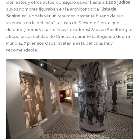
Con estos y otros actos, consiguió salvar hasta a
1.100 judíos
cuyos nombres figuraban en la archiconocida “
lista de
Schindler
”. Podéis ver un resumen bastante bueno de sus
vivencias en la película “La Lista de Schindler” en la que
durante 3 horas y cuarto (muy llevaderas) Steven Spielberg te
atrapa en la realidad de Cracovia durante la Segunda Guerra
Mundial. 7 premios Óscar avalan a esta película, muy
recomendable.