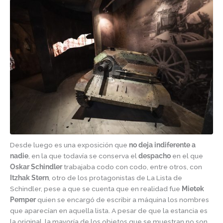
Desde luego es una exposición que
no deja indiferente a
nadie
, en la que todavía se conserva el
despacho
en el que
Oskar Schindler
trabajaba codo con codo, entre otros, con
Itzhak Stern
, otro de los protagonistas de La Lista de
Schindler, pese a que se cuenta que en realidad fue
Mietek
Pemper
quien se encargó de escribir a máquina los nombres
que aparecían en aquella lista. A pesar de que la estancia es
la original, la mayoría de los objetos que se muestran no son