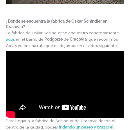
¿Dónde se encuentra la fábrica de Oskar Schindler en
Cracovia?
La fábrica de Oskar Schindler se encuentra concretamente
aquí
, en el barrio de
Podgórze
de
Cracovia
, que recorrimos
Gosi y yo en una ruta que os dejamos en el vídeo siguiente:
Para llegar a la fábrica de Schindler de Cracovia desde el
centro de la ciudad, podéis
ir dando un paseo y cruzar el