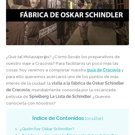
¿Qué tal Molaviajer@s? ¿Cómo lleváis los preparativos de
vuestro viaje a Cracovia? Para facilitaros un poco más las
cosas, hoy venimos a completar nuestra
guía de Cracovia
y
para ello queremos acercaros uno de los puntos de más
interés de la ciudad: la
visita a la fábrica de Oskar Schindler
de Cracovia
, mundialmente conocida por la oscarizada
película de
Spielberg
La Lista de Schindler
. ¿Queréis
conocerla con nosotros?
Índice de Contenidos
[
ocultar
]
1.
¿Quién fue Oskar Schindler?