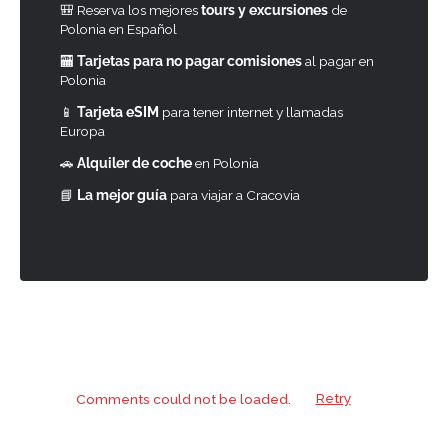
🎒 Reserva los mejores
tours y excursiones
de
Polonia en Español
🏧
Tarjetas para no pagar comisiones
al pagar en
Polonia
📱
Tarjeta eSIM
para tener internet y llamadas
Europa
🚗
Alquiler de coche
en Polonia
📘
La mejor guía
para viajar a Cracovia
Comments could not be loaded.
Retry