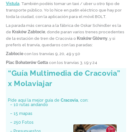
Vístula
. También podéis tomar un taxi / uber u otro tipo de
transporte público. Yo lo hice en patín eléctrico que hay por
toda la ciudad, con la aplicación para el móvil BOLT.
La parada más cercana a la fábrica de Oskar Schindler es la
de
Kraków Zabłocie
, donde paran varios trenes procedentes
de la estación de tren de Cracovia o
Kraków
Główny
, y si
preferís el tranvía, quedaros con las paradas:
Zabłocie
con los tranvías 9, 20, 49 y 50
Plac Bohaterów Getta
con los tranvías 3, 19 y 24
“Guía Multimedia de
Cracovia
”
x Molaviajar
Pide aquí la mejor guía de
Cracovia
, con:
– 10 rutas andando
– 15 mapas
– 250 Fotos
– Presupuestos