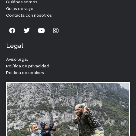
Quiénes somos
Guías de viaje
Contacta con nosotros
F
T
Y
I
a
w
o
n
c
i
u
s
e
t
t
t
Legal
b
t
u
a
o
e
b
g
Aviso legal
o
r
e
r
Política de privacidad
k
a
Politica de cookies
m