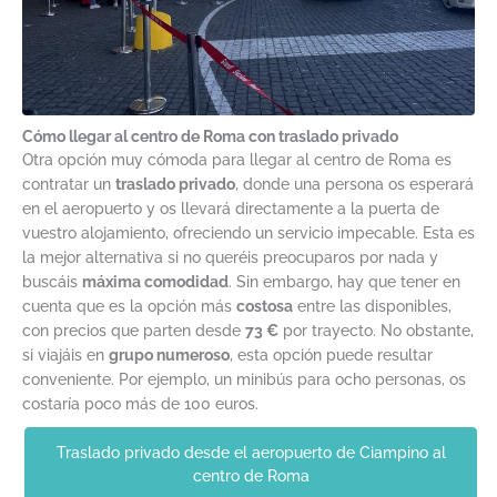
Cómo llegar al centro de Roma con traslado privado
Otra opción muy cómoda para llegar al centro de Roma es
contratar un
traslado privado
, donde una persona os esperará
en el aeropuerto y os llevará directamente a la puerta de
vuestro alojamiento, ofreciendo un servicio impecable. Esta es
la mejor alternativa si no queréis preocuparos por nada y
buscáis
máxima comodidad
. Sin embargo, hay que tener en
cuenta que es la opción más
costosa
entre las disponibles,
con precios que parten desde
73 €
por trayecto. No obstante,
si viajáis en
grupo numeroso
, esta opción puede resultar
conveniente. Por ejemplo, un minibús para ocho personas, os
costaría poco más de 100 euros.
Traslado privado desde el aeropuerto de Ciampino al
centro de Roma