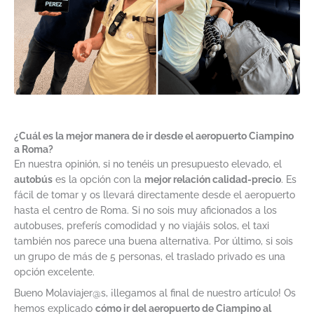
¿Cuál es la mejor manera de ir desde el aeropuerto Ciampino
a Roma?
En nuestra opinión, si no tenéis un presupuesto elevado, el
autobús
es la opción con la
mejor relación calidad-precio
. Es
fácil de tomar y os llevará directamente desde el aeropuerto
hasta el centro de Roma. Si no sois muy aficionados a los
autobuses, preferís comodidad y no viajáis solos, el taxi
también nos parece una buena alternativa. Por último, si sois
un grupo de más de 5 personas, el traslado privado es una
opción excelente.
Bueno Molaviajer@s, ¡llegamos al final de nuestro artículo! Os
hemos explicado
cómo ir del aeropuerto de Ciampino al