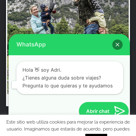
WhatsApp
Hola 👋 soy Adri.
¿Tienes alguna duda sobre viajes?
Pregunta lo que quieras y te ayudamos
Abrir chat
© Molaviajar 2008 – 2026. El contenido e imágenes
Este sitio web utiliza cookies para mejorar la experiencia de
pertenecen a Adrian Rodriguez / Gosia Bendrat y no pueden
MolaViajar
usuario. Imaginamos que estarás de acuerdo, pero puedes
reproducirse sin permiso.