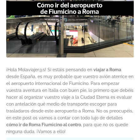
¡Hola Molaviajer@s! Si estáis pensando en
viajar a Roma
desde España, es muy probable que vuestro avión aterrice en
el aeropuerto internacional de Fiumicino. Para empezar
vuestra aventura en Italia con buen pie, lo primero que debéis
hacer al organizar vuestro viaje a la Ciudad Eterna es evaluar
con antelación qué medio de transporte escoger para
trasladaros desde este aeropuerto a Roma. No os preocupéis,
en este post os vamos a contar con todo lujo de detalles
cómo ir de Roma Fiumicino al centro
, para que no os quede
ninguna duda. ¡Vamos a ello!