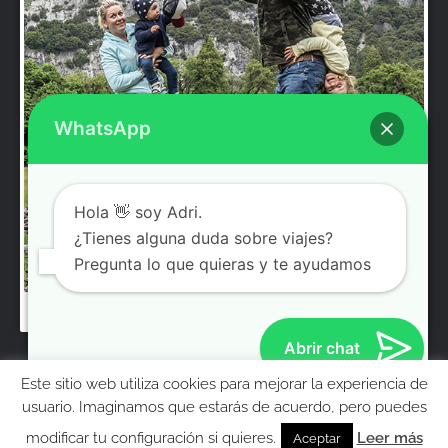
WhatsApp
Hola 👋 soy Adri.
¿Tienes alguna duda sobre viajes?
Pregunta lo que quieras y te ayudamos
Abrir chat
Este sitio web utiliza cookies para mejorar la experiencia de
© Molaviajar 2008 – 2026. El contenido e imágenes
pertenecen a Adrian Rodriguez / Gosia Bendrat y no pueden
MolaViajar
usuario. Imaginamos que estarás de acuerdo, pero puedes
reproducirse sin permiso.
modificar tu configuración si quieres.
Leer más
Aceptar