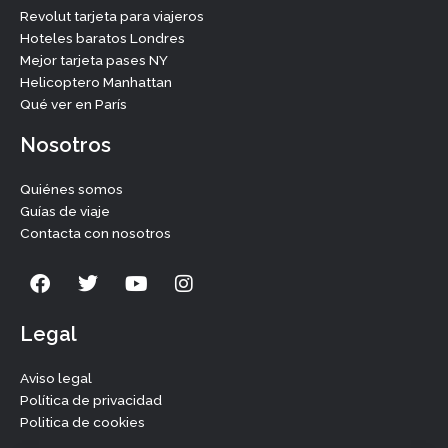
Revolut tarjeta para viajeros
Hoteles baratos Londres
Mejor tarjeta pases NY
Helicoptero Manhattan
Qué ver en París
Nosotros
Quiénes somos
Guías de viaje
Contacta con nosotros
F
T
Y
I
a
w
o
n
c
i
u
s
e
t
t
t
Legal
b
t
u
a
o
e
b
g
Aviso legal
o
r
e
r
Política de privacidad
k
a
Politica de cookies
m