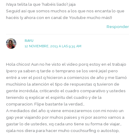
¡Vaya telita la que ‘habéis liado’! jaja
Seguid así que somos muchos a los que nos encanta lo que
hacéis (y ahora con en canal de Youtube mucho más!)
Responder
RAYU
12 NOVIEMBRE, 2013 A LAS 9:35 AM
Hola chicos! Aun no he visto el video porq estoy en el trabajo
(pero ya saben q tarde o temprano se los veré jeje) pero
entré a ver el post q hicieron a comienzos de año y me llamó
muchísino la atención el tipo de respuestas q tuvieron de
gente incrédula, criticando el cuadro comparativo y ustedes
teniendo q explicar el espiritu del cuadro y de la
comparacion. Flipe bastante la verdad…
A mediados del año q viene emoezaremos con mi novio un
gap year viajando por muhos paises y ni por asomo vamos a
gastar lo de ustedes, xq cada uno tiene su forma de viajar…
ojala nos diera para hacer muho couchsurfing o autostop,