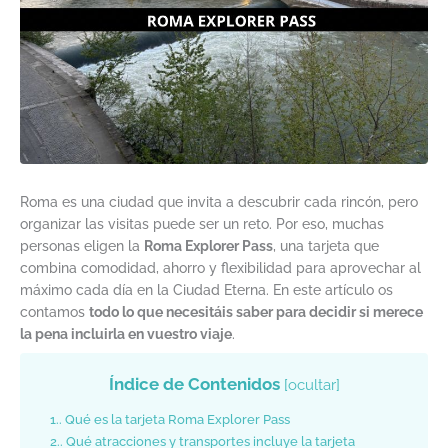
Roma es una ciudad que invita a descubrir cada rincón, pero
organizar las visitas puede ser un reto. Por eso, muchas
personas eligen la
Roma Explorer Pass
, una tarjeta que
combina comodidad, ahorro y flexibilidad para aprovechar al
máximo cada día en la Ciudad Eterna. En este artículo os
contamos
todo lo que necesitáis saber para decidir si merece
la pena incluirla en vuestro viaje
.
Índice de Contenidos
[
ocultar
]
1.
Qué es la tarjeta Roma Explorer Pass
2.
Qué atracciones y transportes incluye la tarjeta