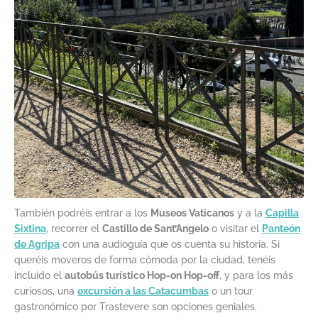
También podréis entrar a los
Museos Vaticanos
y a la
Capilla
Sixtina
, recorrer el
Castillo de Sant’Angelo
o visitar el
Panteón
de Agripa
con una audioguía que os cuenta su historia. Si
queréis moveros de forma cómoda por la ciudad, tenéis
incluido el
autobús turístico Hop-on Hop-off
, y para los más
curiosos, una
excursión a las Catacumbas
o un tour
gastronómico por Trastevere son opciones geniales.