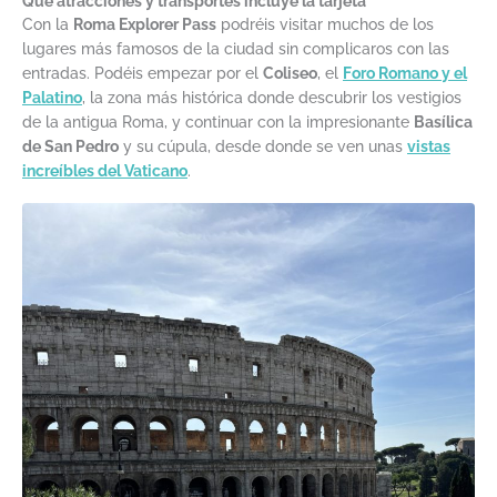
Qué atracciones y transportes incluye la tarjeta
Con la
Roma Explorer Pass
podréis visitar muchos de los
lugares más famosos de la ciudad sin complicaros con las
entradas. Podéis empezar por el
Coliseo
, el
Foro Romano y el
Palatino
, la zona más histórica donde descubrir los vestigios
de la antigua Roma, y continuar con la impresionante
Basílica
de San Pedro
y su cúpula, desde donde se ven unas
vistas
increíbles del Vaticano
.