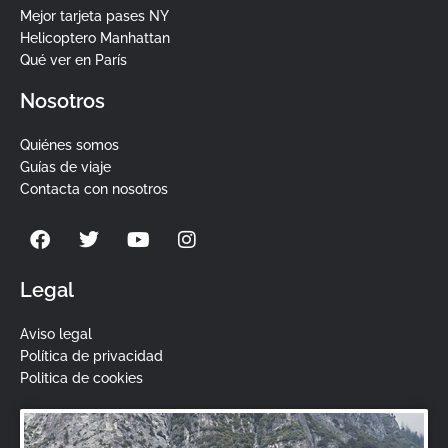
Mejor tarjeta pases NY
Helicoptero Manhattan
Qué ver en París
Nosotros
Quiénes somos
Guías de viaje
Contacta con nosotros
F
T
Y
I
a
w
o
n
c
i
u
s
e
t
t
t
Legal
b
t
u
a
o
e
b
g
Aviso legal
o
r
e
r
Política de privacidad
k
a
Politica de cookies
m