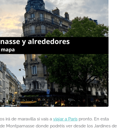
 irá de maravilla si vais a
viajar a París
pronto. En esta
o de Montparnasse donde podréis ver desde los Jardines de