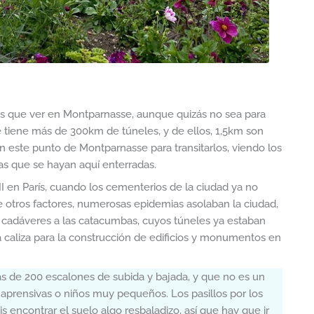
es que ver en Montparnasse, aunque quizás no sea para
ue tiene más de 300km de túneles, y de ellos, 1,5km son
n este punto de Montparnasse para transitarlos, viendo los
as que se hayan aquí enterradas.
I en París, cuando los cementerios de la ciudad ya no
 otros factores, numerosas epidemias asolaban la ciudad,
e cadáveres a las catacumbas, cuyos túneles ya estaban
 caliza para la construcción de edificios y monumentos en
 de 200 escalones de subida y bajada, y que no es un
aprensivas o niños muy pequeños. Los pasillos por los
 encontrar el suelo algo resbaladizo, así que hay que ir