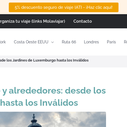
5% descuento seguro de viaje IATI - ¡Haz clic aquí!
rganiza tu viaje (links Molaviajar)
Contacto
ork
Costa Oeste EEUU
Ruta 66
Londres
París
R
de los Jardines de Luxemburgo hasta los Inválidos
y alrededores: desde los
asta los Inválidos