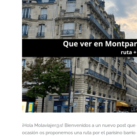
¡Hola Molaviajer@s! Bienvenidos a un nuevo post que os
ocasión os proponemos una ruta por el parisino barri