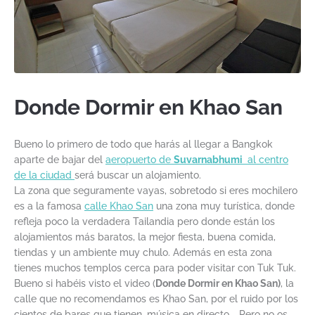
Donde Dormir en Khao San
Bueno lo primero de todo que harás al llegar a Bangkok
aparte de bajar del
aeropuerto de
Suvarnabhumi
al centro
de la ciudad
será buscar un alojamiento.
La zona que seguramente vayas, sobretodo si eres mochilero
es a la famosa
calle Khao San
una zona muy turística, donde
refleja poco la verdadera Tailandia pero donde están los
alojamientos más baratos, la mejor fiesta, buena comida,
tiendas y un ambiente muy chulo. Además en esta zona
tienes muchos templos cerca para poder visitar con Tuk Tuk.
Bueno si habéis visto el video (
Donde Dormir en Khao San)
, la
calle que no recomendamos es Khao San, por el ruido por los
cientos de bares que tienen, música en directo…. Pero no os