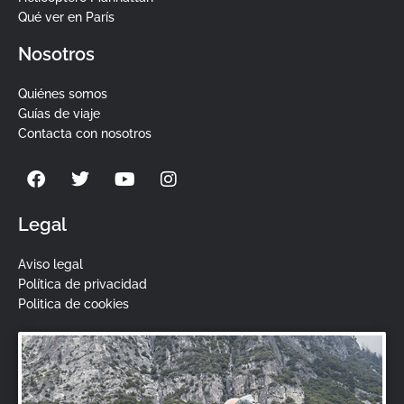
Qué ver en París
Nosotros
Quiénes somos
Guías de viaje
Contacta con nosotros
F
T
Y
I
a
w
o
n
c
i
u
s
e
t
t
t
Legal
b
t
u
a
o
e
b
g
Aviso legal
o
r
e
r
Política de privacidad
k
a
Politica de cookies
m