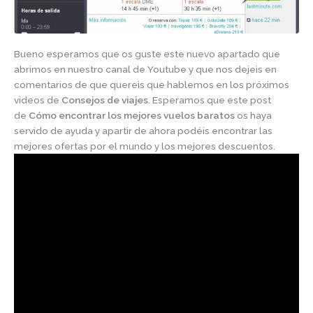
Bueno esperamos que os guste este nuevo apartado que
abrimos en nuestro canal de Youtube y que nos dejeis en
comentarios de que quereis que hablemos en los próximos
videos de
Consejos de viajes
. Esperamos que este post
de
Cómo encontrar los mejores vuelos baratos
os haya
servido de ayuda y apartir de ahora podéis encontrar las
mejores ofertas por el mundo y los mejores descuentos.