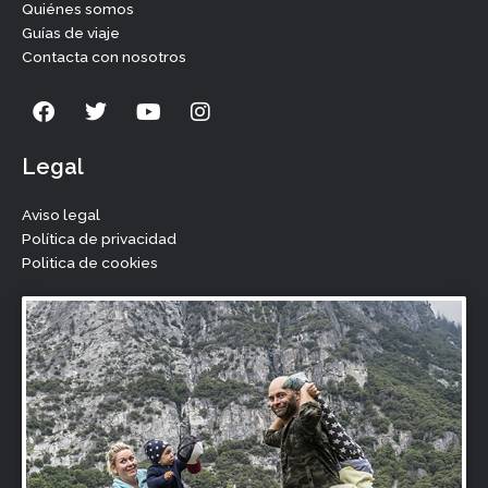
Quiénes somos
Guías de viaje
Contacta con nosotros
F
T
Y
I
a
w
o
n
c
i
u
s
e
t
t
t
Legal
b
t
u
a
o
e
b
g
Aviso legal
o
r
e
r
Política de privacidad
k
a
Politica de cookies
m