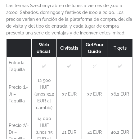
Las termas Széchenyi abren de lunes a viernes de 7:00 a
20:00. Sábados, domingos y festivos de 8:00 a 20:00. Los
precios varían en función de la plataforma de compra, del día
de visita y del tipo de entrada, y cada lugar de compra
presenta una serie de ventajas y de inconvenientes, mirad:
Web
GetYour
Civitatis
Tiqets
oficial
Guide
Entrada –
✅
✅
✅
✅
Taquilla
12 500
Precio (L-
HUF
J) –
(unos 31,2
37 EUR
37 EUR
36,2 EUR
Taquilla
EUR al
cambio)
14 000
Precio (V-
HUF
D) –
(unos 35
41 EUR
41 EUR
40,2 EUR
Taquilla
EUR al