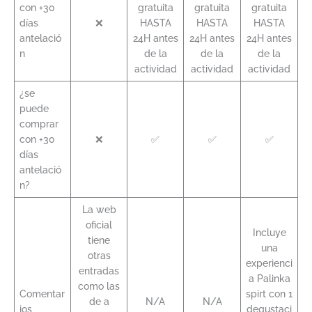
con +30
gratuita
gratuita
gratuita
días
❌
HASTA
HASTA
HASTA
antelació
24H antes
24H antes
24H antes
n
de la
de la
de la
actividad
actividad
actividad
¿se
puede
comprar
con +30
❌
✅
✅
✅
días
antelació
n?
La web
oficial
Incluye
tiene
una
otras
experienci
entradas
a Palinka
como las
Comentar
spirt con 1
de a
N/A
N/A
ios
degustaci