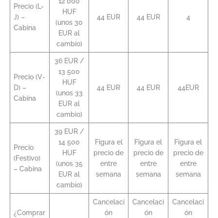
12 000
Precio (L-
HUF
J) –
44 EUR
44 EUR
4
(unos 30
Cabina
EUR al
cambio)
36 EUR /
13 500
Precio (V-
HUF
D) –
44 EUR
44 EUR
44EUR
(unos 33
Cabina
EUR al
cambio)
39 EUR /
14 500
Figura el
Figura el
Figura el
Precio
HUF
precio de
precio de
precio de
(Festivo)
(unos 35
entre
entre
entre
– Cabina
EUR al
semana
semana
semana
cambio)
Cancelaci
Cancelaci
Cancelaci
¿Comprar
ón
ón
ón