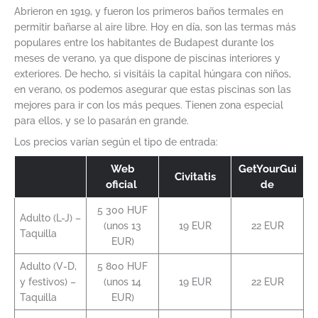
Abrieron en 1919, y fueron los primeros baños termales en
permitir bañarse al aire libre. Hoy en día, son las termas más
populares entre los habitantes de Budapest durante los
meses de verano, ya que dispone de piscinas interiores y
exteriores. De hecho, si visitáis la capital húngara con niños,
en verano, os podemos asegurar que estas piscinas son las
mejores para ir con los más peques. Tienen zona especial
para ellos, y se lo pasarán en grande.
Los precios varían según el tipo de entrada:
Web
GetYourGui
Civitatis
oficial
de
5 300 HUF
Adulto (L-J) –
(unos 13
19 EUR
22 EUR
Taquilla
EUR)
Adulto (V-D,
5 800 HUF
y festivos) –
(unos 14
19 EUR
22 EUR
Taquilla
EUR)