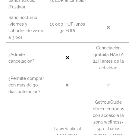
baños turcos)
34 EUR al cambio)
(Festivo)
Baño nocturno
(viernes y
13 000 HUF (unos
❌
sábados de 22:00
32 EUR)
a 3:00)
Cancelación
¿Admite
gratuita HASTA
❌
cancelación?
24H antes de la
actividad
¿Permite comprar
con más de 30
❌
✅
días antelación?
GetYourGuide
ofrece entradas
con acceso a la
zona wellness-
La web oficial
spa + baños