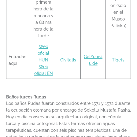
primera
ón (sólo
hora de la
en el
mañana y
Museo
a última
Palinka)
hora de la
tarde
Web
oficial
Entradas
GetYourG
HUN
Civitatis
Tiqets
aquí
uide
Web
oficial EN
Baños turcos Rudas
Los baños Rudas fueron construidos entre 1571 y 1572 durante
la ocupación otomana por encargo de Sokollu Mustafa Pasha.
Hoy en día conservan su arquitectura original, con cúpula
turca y piscina octogonal. Estas termas ofrecen aguas
terapéuticas, cuentan con seis piscinas terapéuticas, una de
natación, y un jacuzzi en la azotea con unas vistas increíbles a