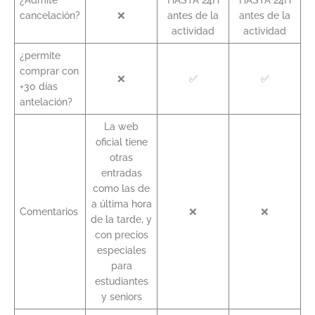
¿Admite
HASTA 24H
HASTA 24H
cancelación?
❌
antes de la
antes de la
actividad
actividad
¿permite
comprar con
❌
✅
✅
+30 días
antelación?
La web
oficial tiene
otras
entradas
como las de
a última hora
Comentarios
❌
❌
de la tarde, y
con precios
especiales
para
estudiantes
y seniors