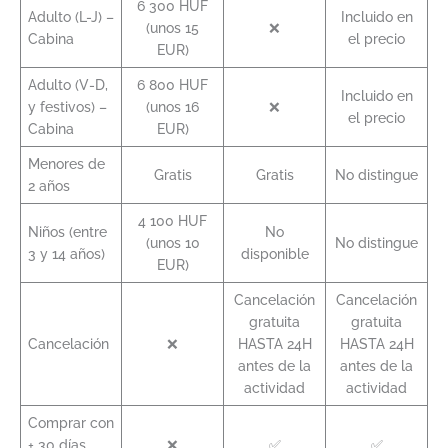
6 300 HUF
Adulto (L-J) –
Incluido en
(unos 15
❌
Cabina
el precio
EUR)
Adulto (V-D,
6 800 HUF
Incluido en
y festivos) –
(unos 16
❌
el precio
Cabina
EUR)
Menores de
Gratis
Gratis
No distingue
2 años
4 100 HUF
Niños (entre
No
(unos 10
No distingue
3 y 14 años)
disponible
EUR)
Cancelación
Cancelación
gratuita
gratuita
Cancelación
❌
HASTA 24H
HASTA 24H
antes de la
antes de la
actividad
actividad
Comprar con
+ 30 días
❌
✅
✅