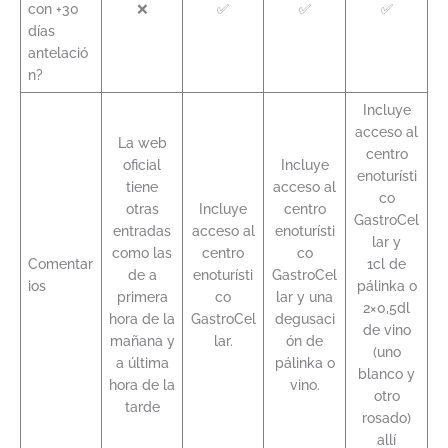
con +30
❌
✅
✅
✅
días
antelació
n?
Incluye
acceso al
La web
centro
oficial
Incluye
enoturísti
tiene
acceso al
co
otras
Incluye
centro
GastroCel
entradas
acceso al
enoturísti
lar y
como las
centro
co
Comentar
1cl de
de a
enoturísti
GastroCel
ios
pálinka o
primera
co
lar y una
2×0,5dl
hora de la
GastroCel
degusaci
de vino
mañana y
lar.
ón de
(uno
a última
pálinka o
blanco y
hora de la
vino.
otro
tarde
rosado)
allí