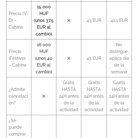
15 000
Precio (V-
HUF
D) –
(unos 37,5
❌
43 EUR
42,1 EUR
Cabina
EUR al
cambio)
16 000
No
Precio
HUF
distingue,
(Festivo)
(unos 40
❌
43 EUR
aplica día
– Cabina
EUR al
de la
cambio)
semana
Gratis
Gratis
Gratis
¿Admite
HASTA
HASTA
HASTA
cancelaci
❌
24H antes
24H antes
24H antes
ón?
de la
de la
de la
actividad
actividad
actividad
¿Se
puede
comprar