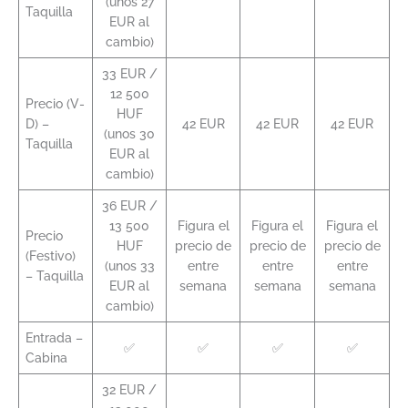
(unos 27
Taquilla
EUR al
cambio)
33 EUR /
12 500
Precio (V-
HUF
D) –
42 EUR
42 EUR
42 EUR
(unos 30
Taquilla
EUR al
cambio)
36 EUR /
13 500
Figura el
Figura el
Figura el
Precio
HUF
precio de
precio de
precio de
(Festivo)
(unos 33
entre
entre
entre
– Taquilla
EUR al
semana
semana
semana
cambio)
Entrada –
✅
✅
✅
✅
Cabina
32 EUR /