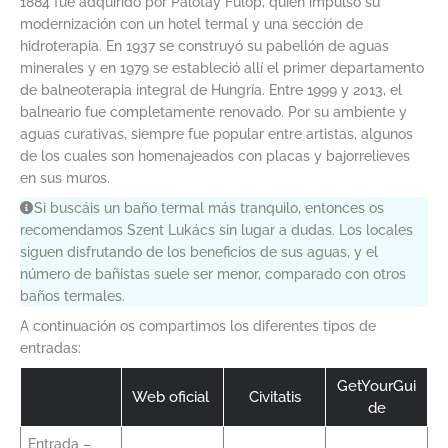
1884 fue adquirido por Palotay Fülöp, quien impulsó su
modernización con un hotel termal y una sección de
hidroterapia. En 1937 se construyó su pabellón de aguas
minerales y en 1979 se estableció allí el primer departamento
de balneoterapia integral de Hungría. Entre 1999 y 2013, el
balneario fue completamente renovado. Por su ambiente y
aguas curativas, siempre fue popular entre artistas, algunos
de los cuales son homenajeados con placas y bajorrelieves
en sus muros.
Si buscáis un baño termal más tranquilo, entonces os
recomendamos Szent Lukács sin lugar a dudas. Los locales
siguen disfrutando de los beneficios de sus aguas, y el
número de bañistas suele ser menor, comparado con otros
baños termales.
A continuación os compartimos los diferentes tipos de
entradas:
GetYourGui
Web oficial
Civitatis
de
Entrada –