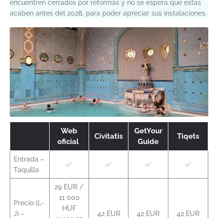
encuentren cerrados por reformas y no se espera que estas
acaben antes del 2028, para poder apreciar sus instalaciones.
Web
GetYour
Civitatis
Tiqets
oficial
Guide
Entrada –
✅
✅
✅
✅
Taquilla
29 EUR /
11 000
Precio (L-
HUF
J) –
42 EUR
42 EUR
42 EUR