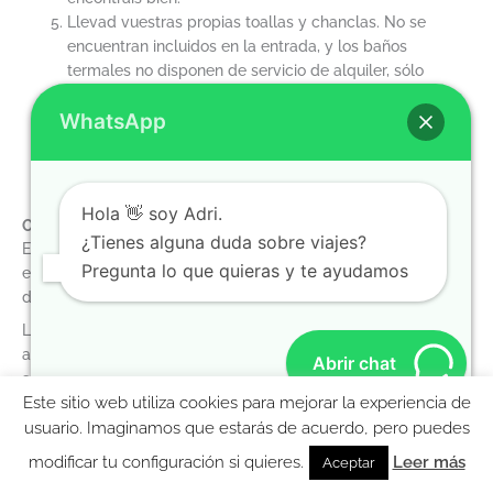
Llevad vuestras propias toallas y chanclas. No se
encuentran incluidos en la entrada, y los baños
termales no disponen de servicio de alquiler, sólo
venta. Os podemos asegurar que el precio no es nada
WhatsApp
barato.
Hola 👋 soy Adri.
Opinión personal sobre los balnearios de Budapest
¿Tienes alguna duda sobre viajes?
En este último viaje a Budapest, visité las Termas Széchenyi, y
Pregunta lo que quieras y te ayudamos
estuve allí durante unas dos horas, en las que te da tiempo
de sobra para disfrutar.
La primera hora la pasé «a remojo» pero ya la segunda la
aproveché para tomar un poco el sol y descansar, y a la
Abrir chat
salida aproveché para visitar Városliget (hablamos de este
Este sitio web utiliza cookies para mejorar la experiencia de
parque en la pág 141 de nuestra guía de Budapest) Allí hay
MolaViajar
muchas cosas, desde un globo al castillo de Vajdahunyad, mi
usuario. Imaginamos que estarás de acuerdo, pero puedes
favorito de la zona.
modificar tu configuración si quieres.
Leer más
Aceptar
Así que si dudáis sobre cuánto tiempo estar en un balneario