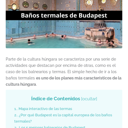
Parte de la cultura húngara se caracteriza por una serie de
actividades que destacan por encima de otras, como es el
caso de los balnearios y termas. El simple hecho de ir a los
baños termales
es uno de los planes más característicos de la
cultura húngara
.
Índice de Contenidos
[
ocultar
]
1.
Mapa interactivo de las termas
2.
¿Por qué Budapest es la capital europea de los baños
termales?
3.
Los 5 mejores balnearios de Budapest