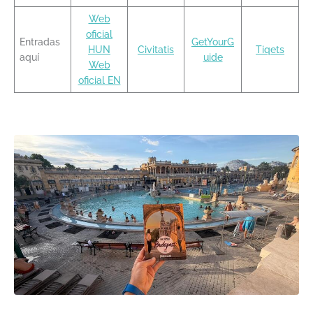
Web
oficial
Entradas
GetYourG
HUN
Civitatis
Tiqets
aquí
uide
Web
oficial EN