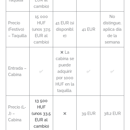
cambio)
15 000
No
Precio
HUF
41 EUR (si
distingue,
(Festivo)
(unos 37,5
disponibl
41 EUR
aplica día
– Taquilla
EUR al
e)
de la
cambio)
semana
❌ La
cabina se
puede
Entrada –
✅
adquirir
✅
✅
Cabina
por 1000
HUF en la
taquilla.
13 500
Precio (L-
HUF
J) –
(unos 33,5
❌
39 EUR
38,2 EUR
Cabina
EUR al
cambio)