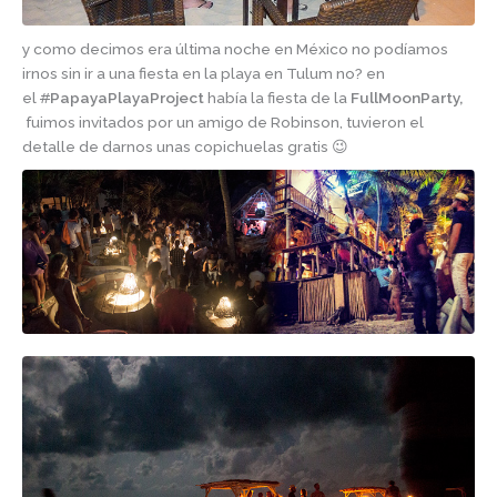
y como decimos era última noche en México no podíamos
irnos sin ir a una fiesta en la playa en Tulum no? en
el
#
PapayaPlayaProject
había la fiesta de la
FullMoonParty,
fuimos invitados por un amigo de Robinson, tuvieron el
detalle de darnos unas copichuelas gratis 😉