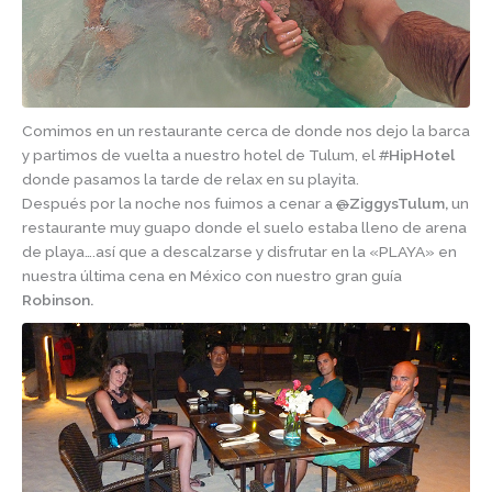
Comimos en un restaurante cerca de donde nos dejo la barca
y partimos de vuelta a nuestro hotel de Tulum, el
#
HipHotel
donde pasamos la tarde de relax en su playita.
Después por la noche nos fuimos a cenar a
@
ZiggysTulum,
un
restaurante muy guapo donde el suelo estaba lleno de arena
de playa….así que a descalzarse y disfrutar en la «PLAYA» en
nuestra última cena en México con nuestro gran guía
Robinson.