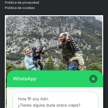
o
r
e
r
Política de privacidad
k
a
Politica de cookies
m
WhatsApp
Hola 👋 soy Adri.
¿Tienes alguna duda sobre viajes?