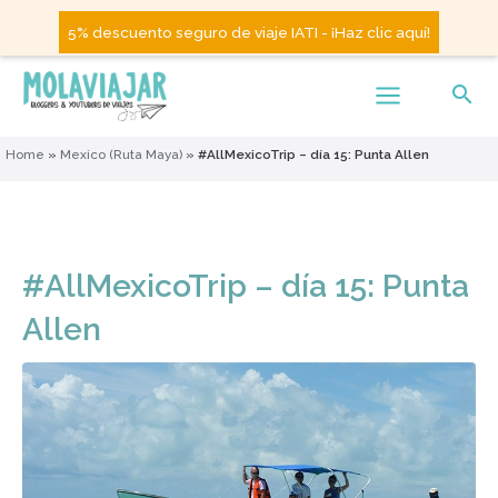
5% descuento seguro de viaje IATI - ¡Haz clic aquí!
Home
»
Mexico (Ruta Maya)
»
#AllMexicoTrip – día 15: Punta Allen
#AllMexicoTrip – día 15: Punta
Allen