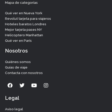
Mapa de categorías
Qué ver en Nueva York
Revolut tarjeta para viajeros
Hoteles baratos Londres
Mejor tarjeta pases NY
Helicoptero Manhattan
Qué ver en París
Nosotros
Quiénes somos
Guías de viaje
Contacta con nosotros
F
T
Y
I
a
w
o
n
c
i
u
s
e
t
t
t
Legal
b
t
u
a
o
e
b
g
Aviso legal