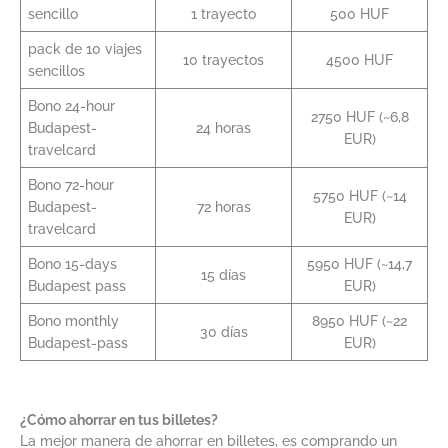
sencillo
1 trayecto
500 HUF
pack de 10 viajes
10 trayectos
4500 HUF
sencillos
Bono 24-hour
2750 HUF (~6,8
Budapest-
24 horas
EUR)
travelcard
Bono 72-hour
5750 HUF (~14
Budapest-
72 horas
EUR)
travelcard
Bono 15-days
5950 HUF (~14,7
15 días
Budapest pass
EUR)
Bono monthly
8950 HUF (~22
30 días
Budapest-pass
EUR)
¿Cómo ahorrar en tus billetes?
La mejor manera de ahorrar en billetes, es comprando un