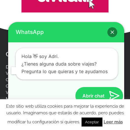
WhatsApp
Contenido TOP
Hola 👋 soy Adri.
¿Tienes alguna duda sobre viajes?
Descuento IATI Seguros
Pregunta lo que quieras y te ayudamos
Vídeo guía Nueva York
Guía Costa Oeste
Guía Ruta 66
Vídeo guía Londres
Abrir chat
Mapa de categorías
Este sitio web utiliza cookies para mejorar la experiencia de
Qué ver en Nueva York
MolaViajar
usuario. Imaginamos que estarás de acuerdo, pero puedes
Revolut tarjeta para viajeros
modificar tu configuración si quieres.
Leer más
Aceptar
Hoteles baratos Londres