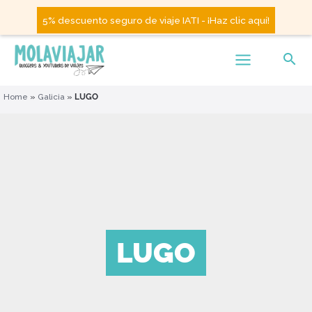
5% descuento seguro de viaje IATI - ¡Haz clic aquí!
Home
»
Galicia
»
LUGO
LUGO