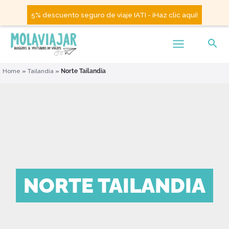
5% descuento seguro de viaje IATI - ¡Haz clic aquí!
Home
»
Tailandia
»
Norte Tailandia
NORTE TAILANDIA