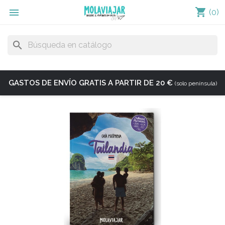
shopping_cart

(0)
search
GASTOS DE ENVÍO GRATIS A PARTIR DE 20 €
(solo península)