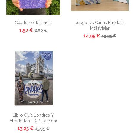


Vista rápida
Vista rápida
Cuaderno Tailandia
Juego De Cartas Banderis
MolaViajar
1,50 €
2,00 €
14,95 €
19,95 €

Vista rápida
Libro Guía Londres Y
Alrededores (2ª Edición)
13,25 €
13,95 €