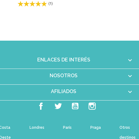
(1)

ENLACES DE INTERÉS

NOSOTROS

AFILIADOS
Facebook
Twitter
YouTube
Instagram
Costa
Londres
París
Praga
Otros
Oeste
destinos