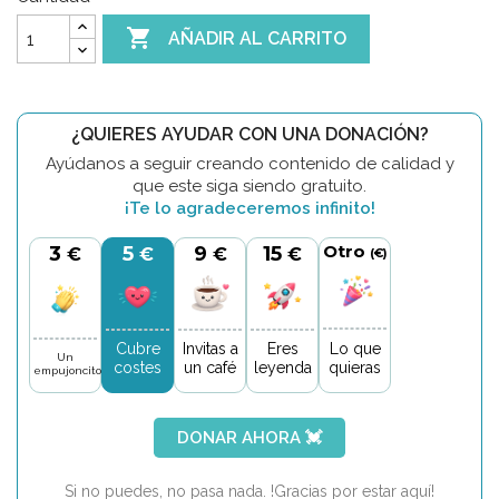

AÑADIR AL CARRITO
¿QUIERES AYUDAR CON UNA DONACIÓN?
Ayúdanos a seguir creando contenido de calidad y
que este siga siendo gratuito.
¡Te lo agradeceremos infinito!
Otro
3
5
9
15
€
€
€
€
(€)
Lo que
Cubre
Invitas a
Eres
Un
quieras
costes
un café
leyenda
empujoncito
DONAR AHORA 💓
Si no puedes, no pasa nada. !Gracias por estar aquí!